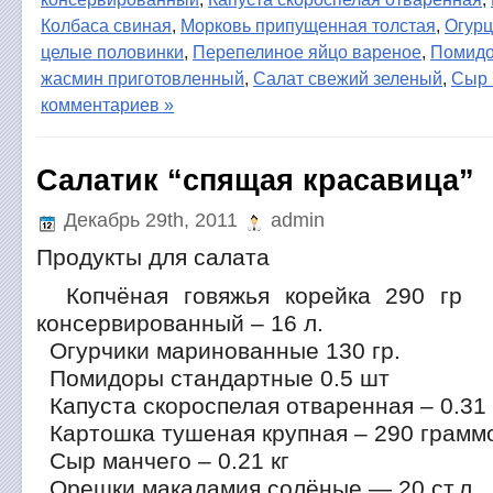
Колбаса свиная
,
Морковь припущенная толстая
,
Огур
целые половинки
,
Перепелиное яйцо вареное
,
Помидо
жасмин приготовленный
,
Салат свежий зеленый
,
Сыр 
комментариев »
Салатик “спящая красавица”
Декабрь 29th, 2011
admin
Продукты для салата
Копчёная говяжья корейка 290 гр 
консервированный – 16 л.
Огурчики маринованные 130 гр.
Помидоры стандартные 0.5 шт
Капуста скороспелая отваренная – 0.31
Картошка тушеная крупная – 290 грамм
Сыр манчего – 0.21 кг
Орешки макадамия солёные — 20 ст.л.