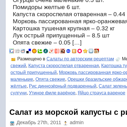
Помидоры желтые 6 шт.
Капуста скороспелая отваренная – 0.44
Морковь пассированная ярко-оранжевая
Картошка тушеная крупная – 0.32 кг
Лук острый припущенный – 8.5 шт
Опята свежие – 0.05 […]
Размещено в
Салаты по авторским рецептам
Ме
свежий
,
Капуста скороспелая отваренная
,
Картошка т
острый припущенный
,
Морковь пассированная ярко-
маленькие
,
Опята свежие
,
Орешки бразильские обжа
жёлтые
,
Рис диннозёрный подваренный
,
Салат зелен
сулгуни
,
Утиное филе варёное
,
Яйцо страуса вареное
Салат из морской капусты с 
Декабрь 27th, 2011
admin