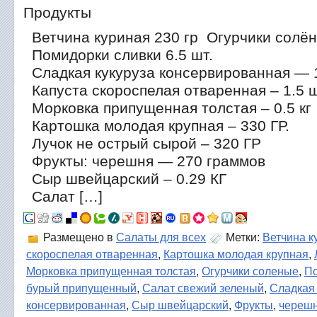
Продукты
Ветчина куриная 230 гр Огурчики солё
Помидорки сливки 6.5 шт.
Сладкая кукуруза консервированная — 
Капуста скороспелая отваренная – 1.5 
Морковка припущенная толстая – 0.5 кг
Картошка молодая крупная – 330 ГР.
Лучок не острый сырой – 320 ГР
Фрукты: черешня — 270 граммов
Сыр швейцарский – 0.29 КГ
Салат […]
Размещено в
Салаты для всех
Метки:
Ветчина к
скороспелая отваренная
,
Картошка молодая крупная
,
Морковка припущенная толстая
,
Огурчики соленые
,
По
бурый припущенный
,
Салат свежий зеленый
,
Сладкая 
консервированная
,
Сыр швейцарский
,
Фрукты
,
череш