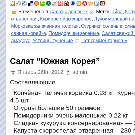
Размещено в
Салаты для всех
Метки:
айва
,
Кап
отваренная
,
Куриное яйцо жареное
,
Лучок молодой п
Морковка запеченная толстая
,
Огурчики соленые
,
оли
свиная корейка
,
Помидорчики зеленые
,
Салат свежий
амадеус
,
Устрицы тушёные
Нет комментариев »
Салат “Южная Корея”
Январь 26th, 2012
admin
Составляющие
Копчёная телячья корейка 0.28 кг Курин
4.5 шт
Огурцы большие 50 граммов
Помидорчики очень маленькие 0.22 кг
Сладкая кукуруза консервированная — 
Капуста скороспелая отваренная – 230 