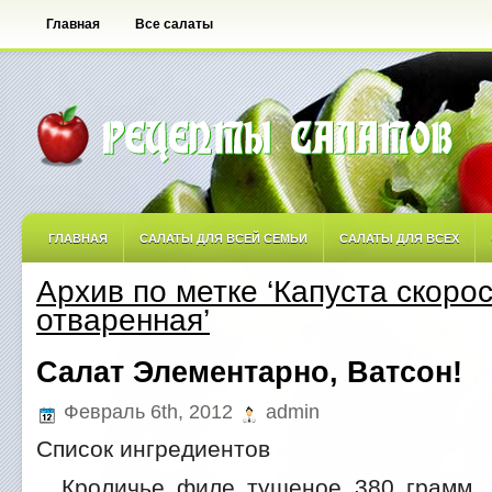
Главная
Все салаты
ГЛАВНАЯ
САЛАТЫ ДЛЯ ВСЕЙ СЕМЬИ
САЛАТЫ ДЛЯ ВСЕХ
Архив по метке ‘Капуста скоро
САЛАТЫ ОСТРЫЕ
САЛАТЫ ПО АВТОРСКИМ РЕЦЕПТАМ
САЛА
отваренная’
САЛАТЫ С ФРУКТАМИ
Салат Элементарно, Ватсон!
Февраль 6th, 2012
admin
Список ингредиентов
Кроличье филе тушеное 380 грамм 