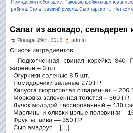
Помидорки небольшие
,
Раковые шейки маринованны
рябина
,
Салат свежий рукола
,
Сыр тартар
Нет ком
Салат из авокадо, сельдерея 
Январь 29th, 2012
admin
Список ингредиентов
Подкопченная свиная корейка 340 Г
жареное – 3 шт.
Огурчики соленые 8.5 шт.
Помидорчики зеленые 270 ГР
Капуста скороспелая отваренная – 200 
Морковка запеченная толстая – 360 ГР.
Лучок молодой пассированный – 430 гр
Маслины и оливки целые половинки – 16
Фрукты: айва — 350 ГР.
Сыр амадеус – […]