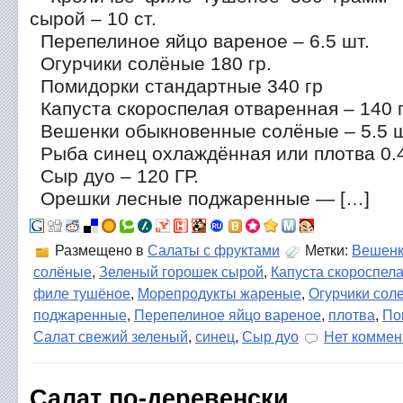
сырой – 10 ст.
Перепелиное яйцо вареное – 6.5 шт.
Огурчики солёные 180 гр.
Помидорки стандартные 340 гр
Капуста скороспелая отваренная – 140 
Вешенки обыкновенные солёные – 5.5 ш
Рыба синец охлаждённая или плотва 0.
Сыр дуо – 120 ГР.
Орешки лесные поджаренные — […]
Размещено в
Салаты с фруктами
Метки:
Вешенк
солёные
,
Зеленый горошек сырой
,
Капуста скороспел
филе тушёное
,
Морепродукты жареные
,
Огурчики сол
поджаренные
,
Перепелиное яйцо вареное
,
плотва
,
По
Салат свежий зеленый
,
синец
,
Сыр дуо
Нет коммен
Салат по-деревенски