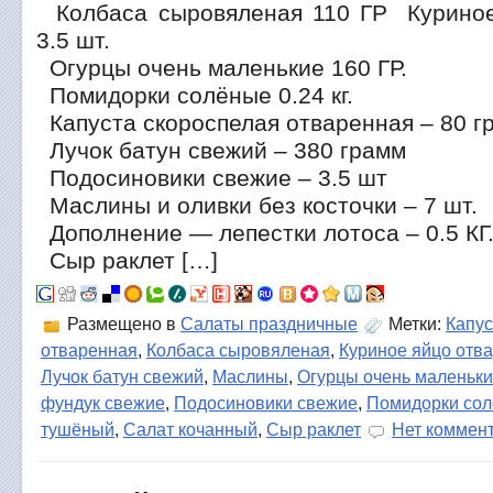
Колбаса сыровяленая 110 ГР Куриное
3.5 шт.
Огурцы очень маленькие 160 ГР.
Помидорки солёные 0.24 кг.
Капуста скороспелая отваренная – 80 гр
Лучок батун свежий – 380 грамм
Подосиновики свежие – 3.5 шт
Маслины и оливки без косточки – 7 шт.
Дополнение — лепестки лотоса – 0.5 КГ
Сыр раклет […]
Размещено в
Салаты праздничные
Метки:
Капус
отваренная
,
Колбаса сыровяленая
,
Куриное яйцо отв
Лучок батун свежий
,
Маслины
,
Огурцы очень маленьк
фундук свежие
,
Подосиновики свежие
,
Помидорки со
тушёный
,
Салат кочанный
,
Сыр раклет
Нет коммен