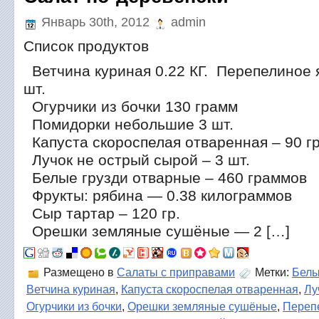
Январь 30th, 2012
admin
Список продуктов
Ветчина куриная 0.22 КГ. Перепелиное я
шт.
Огурчики из бочки 130 грамм
Помидорки небольшие 3 шт.
Капуста скороспелая отваренная – 90 г
Лучок не острый сырой – 3 шт.
Белые грузди отварные – 460 граммов
Фрукты: рябина — 0.38 килограммов
Сыр тартар – 120 гр.
Орешки земляные сушёные — 2 […]
Размещено в
Салаты с приправами
Метки:
Белы
Ветчина куриная
,
Капуста скороспелая отваренная
,
Лу
Огурчики из бочки
,
Орешки земляные сушёные
,
Переп