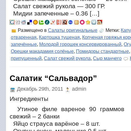
Салат свежий рукола — 300 ГР.
Мидии запеченные – 0.36 […]
Размещено в
Салаты оригинальные
Метки:
Капу
отваренная
,
Картошка тушеная
,
Копченая говяжья кор
запечённые
,
Молодой горошек консервированный
,
Ог
Орешки макадамия солёные
,
Помидоры стандартные
припущенный
,
Салат свежий рукола
,
Сыр манчего
Салатик “Сальвадор”
Декабрь 29th, 2011
admin
Ингредиенты
Утиное филе вареное 90 граммов 
свежий – 2 банки
Яйцо страуса варёное – 8 шт.
Огурцы очень маленькие 0.5 шт.