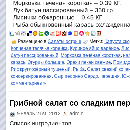
Морковка печеная короткая – 0.39 КГ.
Лук батун пассированный – 350 гр.
Лисички обжаренные – 0.45 КГ
Рыба обыкновенный карась охлажденна
Размещено в
Салаты острые
Метки:
Капуста ск
Копченая телячья корейка
,
Куриное яйцо варёное
,
Лис
батун пассированный
,
Морковка печёная короткая
,
на
карась
,
Огурцы большие
,
Орехи пекан свежие
,
Помидо
Рис круглозёрный тушёный
,
Рыба
,
Салат свежий коча
консервированная
,
Сыр пеорино Сардо
,
черешня
,
Юж
комментариев »
Грибной салат со сладким пе
Январь 21st, 2012
admin
Список ингредиентов