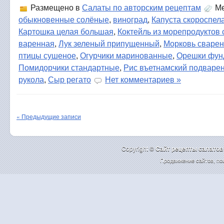
Размещено в
Салаты по авторским рецептам
Ме
обыкновенные солёные
,
виноград
,
Капуста скороспел
Картошка целая большая
,
Коктейль из морепродуктов
варенная
,
Лук зеленый припущенный
,
Морковь сварен
птицы сушеное
,
Огурчики маринованные
,
Орешки фун
Помидорчики стандартные
,
Рис въетнамский подваре
рукола
,
Сыр регато
Нет комментариев »
« Предыдущие записи
Copyright ©
Cайт рецепты салатов
Продвижение сайтов
,
по