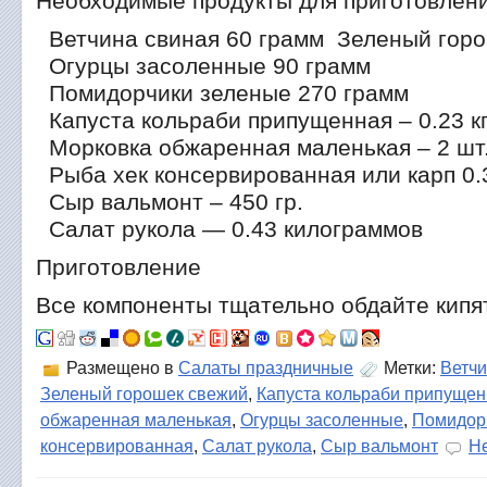
Необходимые продукты для приготовлен
Ветчина свиная 60 грамм Зеленый горош
Огурцы засоленные 90 грамм
Помидорчики зеленые 270 грамм
Капуста кольраби припущенная – 0.23 к
Морковка обжаренная маленькая – 2 шт
Рыба хек консервированная или карп 0.
Сыр вальмонт – 450 гр.
Салат рукола — 0.43 килограммов
Приготовление
Все компоненты тщательно обдайте кипят
Размещено в
Салаты праздничные
Метки:
Ветчи
Зеленый горошек свежий
,
Капуста кольраби припуще
обжаренная маленькая
,
Огурцы засоленные
,
Помидор
консервированная
,
Салат рукола
,
Сыр вальмонт
Не