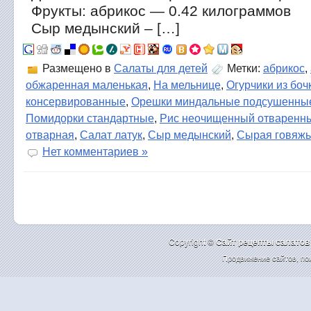
Фрукты: абрикос — 0.42 килограммов
Сыр медынский – […]
Размещено в
Салаты для детей
Метки:
абрикос
,
обжаренная маленькая
,
На мельнице
,
Огурчики из боч
консервированные
,
Орешки миндальные подсушенны
Помидорки стандартные
,
Рис неочищенный отваренн
отварная
,
Салат латук
,
Сыр медынский
,
Сырая говяжь
Нет комментариев »
Copyright ©
Cайт рецепты салатов
Продвижение сайтов
,
по