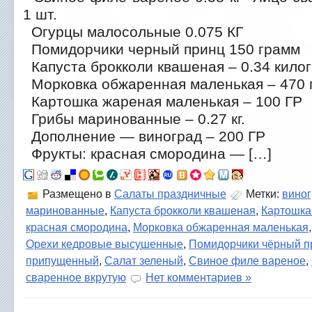
1 шт.
Огурцы малосольные 0.075 КГ
Помидорчики черный принц 150 грамм
Капуста брокколи квашеная – 0.34 кило
Морковка обжаренная маленькая – 470 
Картошка жареная маленькая – 100 ГР
Грибы маринованные – 0.27 кг.
Дополнение — виноград – 200 ГР
Фрукты: красная смородина — […]
Размещено в
Салаты праздничные
Метки:
вино
маринованные
,
Капуста брокколи квашеная
,
Картошка
красная смородина
,
Морковка обжаренная маленькая
Орехи кедровые высушенные
,
Помидорчики чёрный п
припущенный
,
Салат зеленый
,
Свиное филе вареное
,
сваренное вкрутую
Нет комментариев »