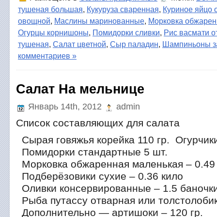
тушеная большая
,
Кукуруза сваренная
,
Куриное яйцо 
овощной
,
Маслины маринованные
,
Морковка обжарен
Огурцы корнишоны
,
Помидорки сливки
,
Рис васмати 
тушеная
,
Салат цветной
,
Сыр паладин
,
Шампиньоны з
комментариев »
Салат На мельнице
Январь 14th, 2012
admin
Список составляющих для салата
Сырая говяжья корейка 110 гр. Огурчики
Помидорки стандартные 5 шт.
Морковка обжаренная маленькая – 0.49 
Подберёзовики сухие – 0.36 кило
Оливки консервированные – 1.5 баночк
Рыба путассу отварная или толстолобик
Дополнительно — артишоки – 120 гр.