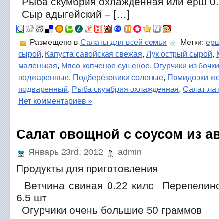
Рыба скумбрия охлажденная или ерш 0.
Сыр адыгейский – […]
Размещено в
Салаты для всей семьи
Метки:
ер
сырой
,
Капуста савойская свежая
,
Лук острый сырой
,
маленькая
,
Мясо копченое сушеное
,
Огурчики из бочки
поджаренные
,
Подберёзовики соленые
,
Помидорки ж
подваренный
,
Рыба скумбрия охлажденная
,
Салат лат
Нет комментариев »
Салат овощной с соусом из а
Январь 23rd, 2012
admin
Продукты для приготовления
Ветчина свиная 0.22 кило Перепелино
6.5 шт
Огурчики очень большие 50 граммов