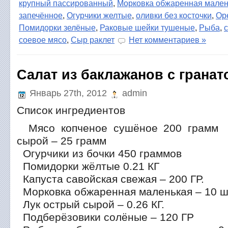
крупный пассированный
,
Морковка обжаренная мален
запечённое
,
Огурчики желтые
,
оливки без косточки
,
Ор
Помидорки зелёные
,
Раковые шейки тушеные
,
Рыба
,
соевое мясо
,
Сыр раклет
Нет комментариев »
Салат из баклажанов с гранат
Январь 27th, 2012
admin
Список ингредиентов
Мясо копченое сушёное 200 грамм 
сырой – 25 грамм
Огурчики из бочки 450 граммов
Помидорки жёлтые 0.21 КГ
Капуста савойская свежая – 200 ГР.
Морковка обжаренная маленькая – 10 ш
Лук острый сырой – 0.26 КГ.
Подберёзовики солёные – 120 ГР