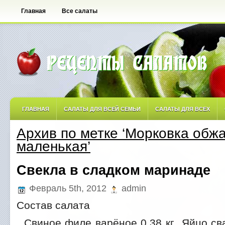
Главная
Все салаты
ГЛАВНАЯ
САЛАТЫ ДЛЯ ВСЕЙ СЕМЬИ
САЛАТЫ ДЛЯ ВСЕХ
Архив по метке ‘Морковка обж
САЛАТЫ ОСТРЫЕ
САЛАТЫ ПО АВТОРСКИМ РЕЦЕПТАМ
САЛА
маленькая’
САЛАТЫ С ФРУКТАМИ
Свекла в сладком маринаде
Февраль 5th, 2012
admin
Состав салата
Свиное филе варёное 0.38 кг Яйцо св