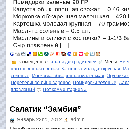
Помидорки зеленые 90 ГР
Капуста обыкновенная свежая – 0.46 ки
Морковка обжаренная маленькая – 420 
Картошка молодая крупная – 70 граммо
Маслята соленые – 0.5 шт.
Маслины и оливки с косточкой – 1-1/3 б
Сыр плавленый […]
Размещено в
Салаты для родителей
Метки:
Вет
обыкновенная свежая
,
Картошка молодая крупная
,
Ма
соленые
,
Морковка обжаренная маленькая
,
Огурчики 
Перепелиное яйцо вареное
,
Помидорки зелёные
,
Сала
плавленый
Нет комментариев »
Салатик “Замбия”
Январь 22nd, 2012
admin