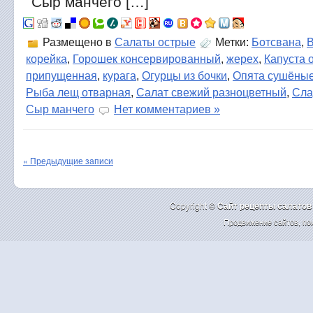
Сыр манчего […]
Размещено в
Салаты острые
Метки:
Ботсвана
,
В
корейка
,
Горошек консервированный
,
жерех
,
Капуста 
припущенная
,
курага
,
Огурцы из бочки
,
Опята сушёны
Рыба лещ отварная
,
Салат свежий разноцветный
,
Сла
Сыр манчего
Нет комментариев »
« Предыдущие записи
Copyright ©
Cайт рецепты салатов
Продвижение сайтов
,
по