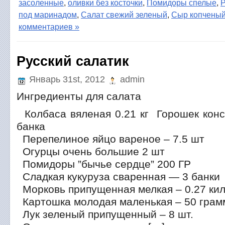
засоленные
,
оливки без косточки
,
Помидоры спелые
,
Р
под маринадом
,
Салат свежий зеленый
,
Сыр копчены
комментариев »
Русский салатик
Январь 31st, 2012
admin
Ингредиенты для салата
Колбаса вяленая 0.21 кг Горошек кон
банка
Перепелиное яйцо вареное – 7.5 шт
Огурцы очень большие 2 шт
Помидоры ”бычье сердце” 200 ГР
Сладкая кукуруза сваренная — 3 банки
Морковь припущенная мелкая – 0.27 ки
Картошка молодая маленькая – 50 грам
Лук зеленый припущенный – 8 шт.