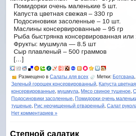
Помидорки очень маленькие 5 шт.
Капуста цветная свежая – 330 гр
Подосиновики засоленные – 10 шт.
Маслины консервированные – 95 гр
Рыба быстрянка консервированная или 
Фрукты: мушмула — 8.5 шт
Сыр плавленый – 500 граммов
[…]
Размещено в
Салаты для всех
Метки:
Ботсвана
Зеленый горошек консервированный
,
Капуста цветна
консервированные
,
мушмула
,
Мясо свиное тушеное
,
О
Подосиновики засоленные
,
Помидорки очень маленьк
тушеные
,
Рис неочищенный отваренный
,
Салат рукол
Нет комментариев »
Степной салатик