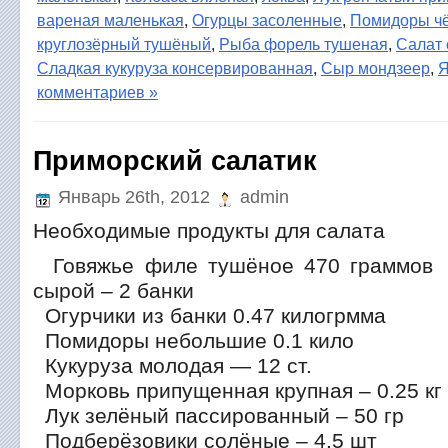
вареная маленькая
,
Огурцы засоленные
,
Помидоры ч
круглозёрный тушёный
,
Рыба форель тушеная
,
Салат 
Сладкая кукуруза консервированная
,
Сыр мондзеер
,
Я
комментариев »
Приморский салатик
Январь 26th, 2012
admin
Необходимые продукты для салата
Говяжье филе тушёное 470 граммов 
сырой – 2 банки
Огурчики из банки 0.47 килогрмма
Помидоры небольшие 0.1 кило
Кукуруза молодая — 12 ст.
Морковь припущенная крупная – 0.25 кг
Лук зелёный пассированный – 50 гр
Подберёзовики солёные – 4.5 шт