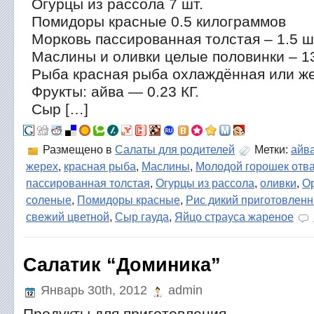
Огурцы из рассола 7 шт.
Помидоры красные 0.5 килограммов
Морковь пассированная толстая – 1.5 ш
Маслины и оливки целые половинки – 1
Рыба красная рыба охлаждённая или же
Фрукты: айва — 0.23 КГ.
Сыр […]
Размещено в
Салаты для родителей
Метки:
айв
жерех
,
красная рыба
,
Маслины
,
Молодой горошек отв
пассированная толстая
,
Огурцы из рассола
,
оливки
,
О
соленые
,
Помидоры красные
,
Рис дикий приготовлен
свежий цветной
,
Сыр гауда
,
Яйцо страуса жареное
Салатик “Доминика”
Январь 30th, 2012
admin
Продукты для приготовления