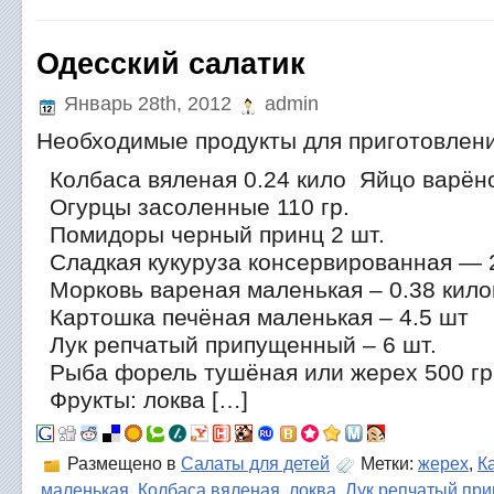
Одесский салатик
Январь 28th, 2012
admin
Необходимые продукты для приготовлен
Колбаса вяленая 0.24 кило Яйцо варёно
Огурцы засоленные 110 гр.
Помидоры черный принц 2 шт.
Сладкая кукуруза консервированная — 
Морковь вареная маленькая – 0.38 кил
Картошка печёная маленькая – 4.5 шт
Лук репчатый припущенный – 6 шт.
Рыба форель тушёная или жерех 500 г
Фрукты: локва […]
Размещено в
Салаты для детей
Метки:
жерех
,
К
маленькая
,
Колбаса вяленая
,
локва
,
Лук репчатый пр