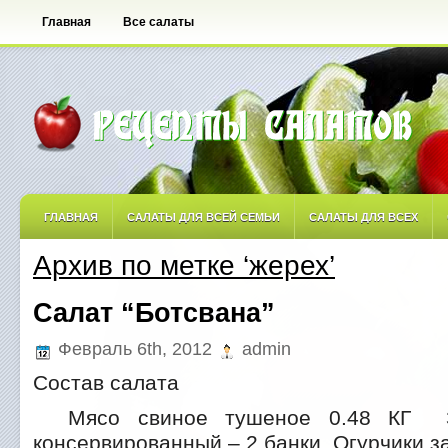
Главная
Все салаты
ГЛАВНАЯ
САЛАТЫ ДЛЯ ВСЕЙ СЕМЬИ
САЛАТЫ ДЛЯ ВСЕХ
Архив по метке ‘жерех’
САЛАТЫ ОСТРЫЕ
САЛАТЫ ПО АВТОРСКИМ РЕЦЕПТАМ
САЛА
Салат “Ботсвана”
САЛАТЫ С ФРУКТАМИ
Февраль 6th, 2012
admin
Состав салата
Мясо свиное тушеное 0.48 КГ З
консервированный – 2 банки Огурчики з