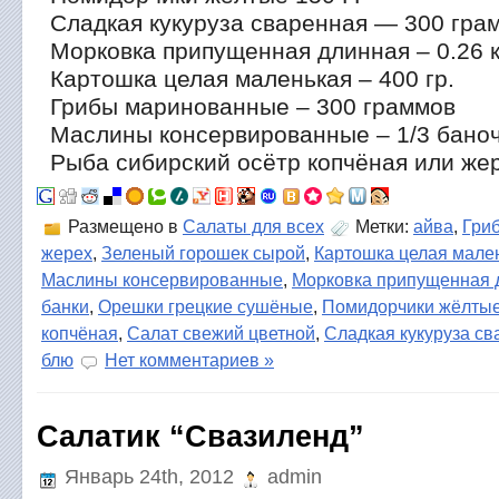
Сладкая кукуруза сваренная — 300 гра
Морковка припущенная длинная – 0.26 
Картошка целая маленькая – 400 гр.
Грибы маринованные – 300 граммов
Маслины консервированные – 1/3 бано
Рыба сибирский осётр копчёная или жер
Размещено в
Салаты для всех
Метки:
айва
,
Гри
жерех
,
Зеленый горошек сырой
,
Картошка целая мале
Маслины консервированные
,
Морковка припущенная 
банки
,
Орешки грецкие сушёные
,
Помидорчики жёлты
копчёная
,
Салат свежий цветной
,
Сладкая кукуруза с
блю
Нет комментариев »
Салатик “Свазиленд”
Январь 24th, 2012
admin