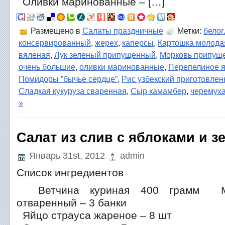
Оливки маринованные – […]
Размещено в
Салаты праздничные
Метки:
белог
консервированный
,
жерех
,
каперсы
,
Картошка молода
вяленая
,
Лук зеленый припущенный
,
Морковь припущ
очень большие
,
оливки маринованные
,
Перепелиное я
Помидоры ”бычье сердце”
,
Рис узбекский приготовле
Сладкая кукуруза сваренная
,
Сыр камамбер
,
черемух
»
Салат из слив с яблоками и 
Январь 31st, 2012
admin
Список ингредиентов
Ветчина куриная 400 грамм Мо
отваренный – 3 банки
Яйцо страуса жареное – 8 шт