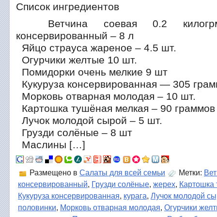
Список ингредиентов
Ветчина соевая 0.2 килог
консервированный – 8 л
Яйцо страуса жареное – 4.5 шт.
Огурчики желтые 10 шт.
Помидорки очень мелкие 9 шт
Кукуруза консервированная — 305 грам
Морковь отварная молодая – 10 шт.
Картошка тушёная мелкая – 90 граммов
Лучок молодой сырой – 5 шт.
Грузди солёные – 8 шт
Маслины […]
Размещено в
Салаты для всей семьи
Метки:
Вет
консервированный
,
Грузди солёные
,
жерех
,
Картошка 
Кукуруза консервированная
,
курага
,
Лучок молодой с
половинки
,
Морковь отварная молодая
,
Огурчики жел