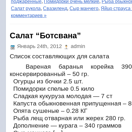
поджаренные
,
Помидорки очень мелкие
,
Рыба обыкно
Салат рукола
,
Свазиленд
,
Сыр манчего
,
Яйцо страуса
комментариев »
Салат “Ботсвана”
Январь 24th, 2012
admin
Список составляющих для салата
Вареная баранья корейка 39
консервированный – 50 гр.
Огурцы из бочки 2.5 шт.
Помидорки спелые 0.5 кило
Сладкая кукуруза молодая — 7 ст
Капуста обыкновенная припущенная – 8
Опята сушеные – 0.28 КГ
Рыба лещ отварная или жерех 280 гр.
Дополнение — курага – 340 граммов