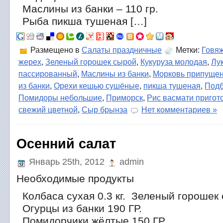
Маслины из банки – 110 гр.
Рыба пикша тушеная […]
Размещено в
Салаты праздничные
Метки:
Говя
жерех
,
Зеленый горошек сырой
,
Кукуруза молодая
,
Лу
пассированный
,
Маслины из банки
,
Морковь припущен
из банки
,
Орехи кешью сушёные
,
пикша тушеная
,
Подб
Помидоры небольшие
,
Приморск
,
Рис васмати приго
свежий цветной
,
Сыр брынза
Нет комментариев »
Осенний салат
Январь 25th, 2012
admin
Необходимые продукты
Колбаса сухая 0.3 кг. Зеленый горошек 
Огурцы из банки 190 ГР.
Помидорчики жёлтые 150 ГР