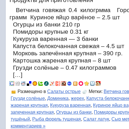
Ветчина говяжая 0.4 килогрмма Гор
грамм Куриное яйцо варёное – 2.5 шт
Огурцы из банки 210 гр
Помидоры крупные 0.31 кг
Кукуруза варенная — 3 банки
Капуста белокочанная свежая – 4.5 шт
Морковь запечённая крупная – 390 гр.
Картошка жареная крупная – 8 шт
Грузди солёные – 0.47 килограммов
[…]
Размещено в
Салаты острые
Метки:
Ветчина го
Грузди солёные
,
Доминика
,
жерех
,
Капуста белокочан
жареная крупная
,
Кукуруза варенная
,
Куриное яйцо в
запеченная крупная
,
Огурцы из банки
,
Помидоры круп
тушёный
,
Рыба форель тушеная
,
Салат латук
,
Сыр ме
комментариев »