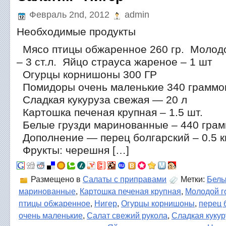
Февраль 2nd, 2012
admin
Необходимые продукты
Мясо птицы обжаренное 260 гр. Молод
– 3 ст.л. Яйцо страуса жареное – 1 шт
Огурцы корнишоны 300 ГР
Помидоры очень маленькие 340 граммо
Сладкая кукуруза свежая — 20 л
Картошка печеная крупная – 1.5 шт.
Белые грузди маринованные – 440 гра
Дополнение — перец болгарский – 0.5 к
Фрукты: черешня […]
Размещено в
Салаты с приправами
Метки:
Белы
маринованные
,
Картошка печеная крупная
,
Молодой г
птицы обжаренное
,
Нигер
,
Огурцы корнишоны
,
перец 
очень маленькие
,
Салат свежий рукола
,
Сладкая кукур