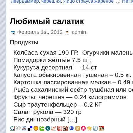
леердаммер
,
черешня
,
Яйцо страуса жареное
Нет 
Любимый салатик
Февраль 1st, 2012
admin
Продукты
Колбаса сухая 190 ГР. Огурчики малень
Помидорки жёлтые 7.5 шт.
Кукуруза десертная — 14 ст
Капуста обыкновенная тушеная – 0.5 кг.
Картошка пассированная мелкая – 0.49 
Рыба сахалинский осётр тушёная или ос
Фрукты: черешня — 0.24 килограммов
Сыр траутенфельцер – 0.2 КГ
Салат рукола — 320 гр
Рис диннозёрный […]