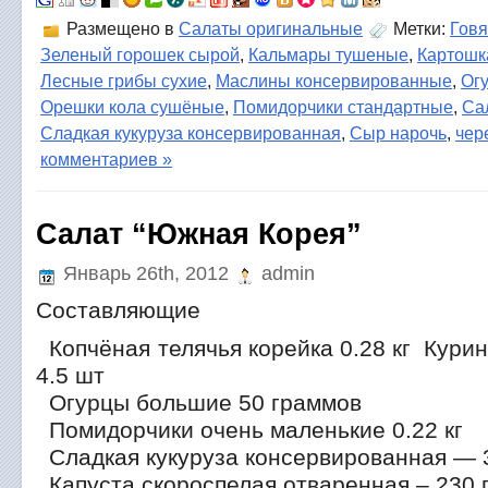
Размещено в
Салаты оригинальные
Метки:
Говя
Зеленый горошек сырой
,
Кальмары тушеные
,
Картошк
Лесные грибы сухие
,
Маслины консервированные
,
Ог
Орешки кола сушёные
,
Помидорчики стандартные
,
Са
Сладкая кукуруза консервированная
,
Сыр нарочь
,
чер
комментариев »
Салат “Южная Корея”
Январь 26th, 2012
admin
Составляющие
Копчёная телячья корейка 0.28 кг Курин
4.5 шт
Огурцы большие 50 граммов
Помидорчики очень маленькие 0.22 кг
Сладкая кукуруза консервированная — 
Капуста скороспелая отваренная – 230 