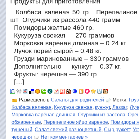
Продукты для приготовления
Колбаса вяленая 50 гр. Перепелиное 
шт Огурчики из рассола 440 грамм
Помидоры желтые 460 гр.
Кукуруза свежая — 270 граммов
Морковка варёная длинная – 0.24 кг.
Лучок порей сырой – 0.48 кг.
Грузди маринованные – 330 граммов
Дополнительно — кунжут – 0.37 кг.
Фрукты: черешня — 390 гр.
[…]
Размещено в
Салаты для родителей
Метки:
Гру
Колбаса вяленая
,
Кукуруза свежая
,
кунжут
,
Лаззат
,
Луч
Морковка варёная длинная
,
Огурчики из рассола
,
Оре
обжаренные
,
Перепелиное яйцо вареное
,
Помидоры 
тушёный
,
Салат свежий разноцветный
,
Сыр ружетт
,
Ус
черешня
Нет комментариев »