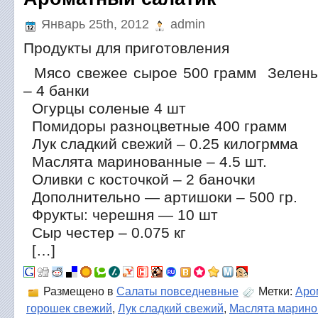
Январь 25th, 2012
admin
Продукты для приготовления
Мясо свежее сырое 500 грамм Зелены
– 4 банки
Огурцы соленые 4 шт
Помидоры разноцветные 400 грамм
Лук сладкий свежий – 0.25 килогрмма
Маслята маринованные – 4.5 шт.
Оливки с косточкой – 2 баночки
Дополнительно — артишоки – 500 гр.
Фрукты: черешня — 10 шт
Сыр честер – 0.075 кг
[…]
Размещено в
Салаты повседневные
Метки:
Аро
горошек свежий
,
Лук сладкий свежий
,
Маслята марин