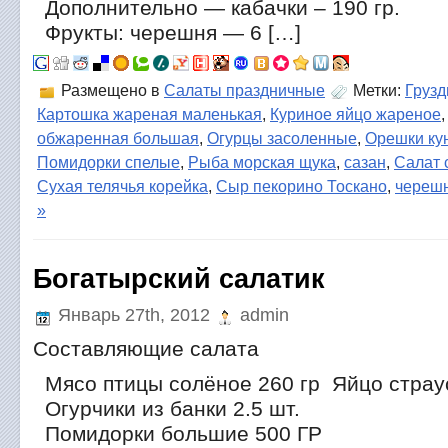
Дополнительно — кабачки – 190 гр.
Фрукты: черешня — 6 […]
Размещено в
Салаты праздничные
Метки:
Груз
Картошка жареная маленькая
,
Куриное яйцо жареное
обжаренная большая
,
Огурцы засоленные
,
Орешки ку
Помидорки спелые
,
Рыба морская щука
,
сазан
,
Салат 
Сухая телячья корейка
,
Сыр пекорино Тоскано
,
череш
»
Богатырский салатик
Январь 27th, 2012
admin
Составляющие салата
Мясо птицы солёное 260 гр Яйцо страу
Огурчики из банки 2.5 шт.
Помидорки большие 500 ГР