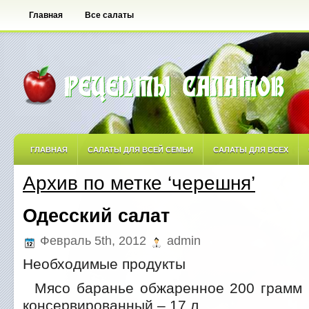
Главная
Все салаты
ГЛАВНАЯ
САЛАТЫ ДЛЯ ВСЕЙ СЕМЬИ
САЛАТЫ ДЛЯ ВСЕХ
Архив по метке ‘черешня’
САЛАТЫ ОСТРЫЕ
САЛАТЫ ПО АВТОРСКИМ РЕЦЕПТАМ
САЛА
Одесский салат
САЛАТЫ С ФРУКТАМИ
Февраль 5th, 2012
admin
Необходимые продукты
Мясо баранье обжаренное 200 грамм
консервированный – 17 л