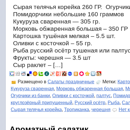
Сырая телячья корейка 260 ГР. Огурчики 
Помидорчики небольшие 160 граммов
Кукуруза сваренная — 305 гр.
Морковь обжаренная большая – 350 ГР
Картошка тушёная мелкая – 5.5 шт.
Оливки с косточкой – 55 гр.
Рыба русский осётр тушеная или палтус 
Фрукты: черешня — 3.5 шт
Сыр раклет – […]
Размещено в
Салаты праздничные
Метки:
Карто
Кукуруза сваренная
,
Морковь обжаренная большая
,
М
Огурчики из банки
,
Оливки с косточкой
,
палтус
,
Помидо
круглозёрный припущенный
,
Русский осётр
,
Рыба
,
Сал
Сырая телячья корейка
,
Тропиканка
,
черешня
Нет 
Ароматный салатик