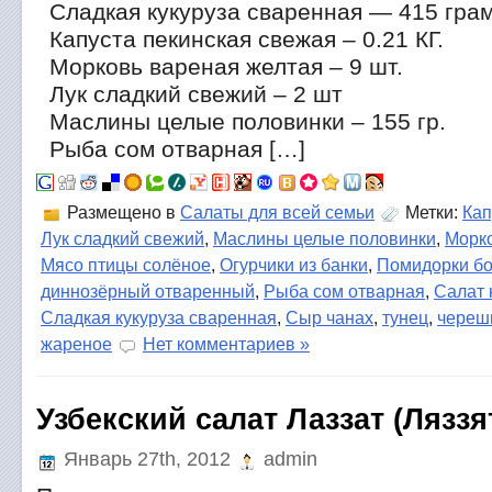
Сладкая кукуруза сваренная — 415 гра
Капуста пекинская свежая – 0.21 КГ.
Морковь вареная желтая – 9 шт.
Лук сладкий свежий – 2 шт
Маслины целые половинки – 155 гр.
Рыба сом отварная […]
Размещено в
Салаты для всей семьи
Метки:
Кап
Лук сладкий свежий
,
Маслины целые половинки
,
Морко
Мясо птицы солёное
,
Огурчики из банки
,
Помидорки б
диннозёрный отваренный
,
Рыба сом отварная
,
Салат 
Сладкая кукуруза сваренная
,
Сыр чанах
,
тунец
,
череш
жареное
Нет комментариев »
Узбекский салат Лаззат (Ляззя
Январь 27th, 2012
admin