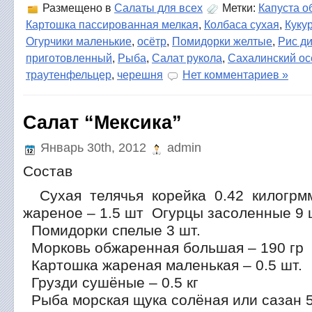
Размещено в
Салаты для всех
Метки:
Капуста 
Картошка пассированная мелкая
,
Колбаса сухая
,
Куку
Огурчики маленькие
,
осётр
,
Помидорки желтые
,
Рис д
приготовленный
,
Рыба
,
Салат рукола
,
Сахалинский ос
траутенфельцер
,
черешня
Нет комментариев »
Салат “Мексика”
Январь 30th, 2012
admin
Состав
Сухая телячья корейка 0.42 килогр
жареное – 1.5 шт Огурцы засоленные 9 
Помидорки спелые 3 шт.
Морковь обжаренная большая – 190 гр
Картошка жареная маленькая – 0.5 шт.
Грузди сушёные – 0.5 кг
Рыба морская щука солёная или сазан 5