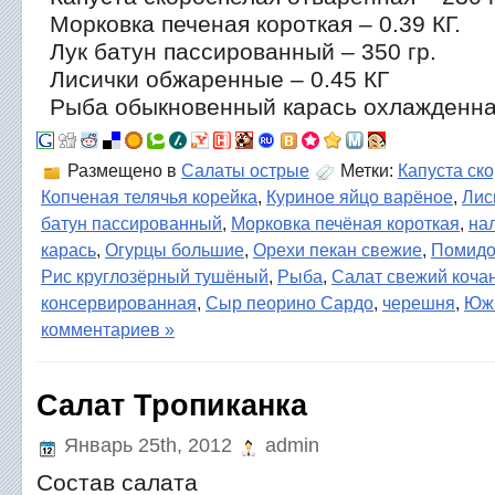
Морковка печеная короткая – 0.39 КГ.
Лук батун пассированный – 350 гр.
Лисички обжаренные – 0.45 КГ
Рыба обыкновенный карась охлажденна
Размещено в
Салаты острые
Метки:
Капуста ск
Копченая телячья корейка
,
Куриное яйцо варёное
,
Лис
батун пассированный
,
Морковка печёная короткая
,
на
карась
,
Огурцы большие
,
Орехи пекан свежие
,
Помидо
Рис круглозёрный тушёный
,
Рыба
,
Салат свежий коча
консервированная
,
Сыр пеорино Сардо
,
черешня
,
Юж
комментариев »
Салат Тропиканка
Январь 25th, 2012
admin
Состав салата