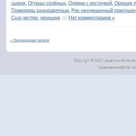
сырое
,
Огурцы солёные
,
Оливки с косточкой
,
Орешки 
Помидоры разноцветные
,
Рис неочищенный припуще
Сыр честер
,
черешня
Нет комментариев »
« Предыдущие записи
Copyright ©
Cайт рецепты салатов
Продвижение сайтов
,
по