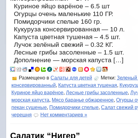
Куриное яйцо варёное – 6.5 шт
Огурцы очень маленькие 110 ГР.
Помидорчики спелые 160 гр.
Кукуруза консервированная — 10 л.
Капуста цветная тушеная – 4.5 шт.
Лучок зелёный свежий – 0.32 КГ.
Лесные грибы засоленные – 1.5 шт.
Дополнение — морская капуста […]
Размещено в
Салаты для детей
Метки:
Зеленый
консервированный
,
Капуста цветная тушеная
,
Кукуруз
Куриное яйцо варёное
,
Лесные грибы засоленные
,
Лу
морская капуста
,
Мясо баранье обжаренное
,
Огурцы о
пекан сушеные
,
Помидорчики спелые
,
Салат свежий р
черешня
Нет комментариев »
Салатик “Нигер”