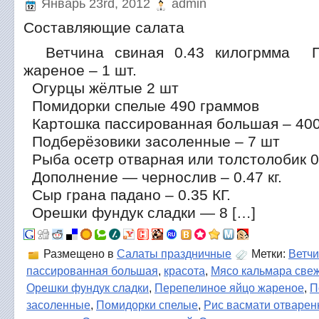
Январь 23rd, 2012
admin
Составляющие салата
Ветчина свиная 0.43 килогрмма П
жареное – 1 шт.
Огурцы жёлтые 2 шт
Помидорки спелые 490 граммов
Картошка пассированная большая – 400
Подберёзовики засоленные – 7 шт
Рыба осетр отварная или толстолобик 0.
Дополнение — чернослив – 0.47 кг.
Сыр грана падано – 0.35 КГ.
Орешки фундук сладки — 8 […]
Размещено в
Салаты праздничные
Метки:
Ветчи
пассированная большая
,
красота
,
Мясо кальмара све
Орешки фундук сладки
,
Перепелиное яйцо жареное
,
П
засоленные
,
Помидорки спелые
,
Рис васмати отваре