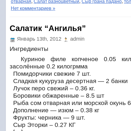
отварная
,
Салат разноцветный
,
Сыр грана падано
,
то
Нет комментариев »
Салатик “Ангилья”
Январь 13th, 2012
admin
Ингредиенты
Куриное филе копченое 0.05 ки
засолённые 0.2 килогрмма
Помидорчики свежие 7 шт.
Сладкая кукуруза десертная — 2 банки
Лучок перо свежий – 0.36 кг.
Боровики обжаренные – 8.5 шт
Рыба сом отварная или морской окунь 6
Дополнение — изюм – 0.38 кг
Фрукты: черника — 9 шт.
Сыр Эторки – 0.27 КГ