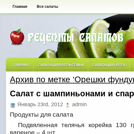
Главная
Все салаты
ГЛАВНАЯ
САЛАТЫ ДЛЯ ВСЕЙ СЕМЬИ
САЛАТЫ ДЛЯ ВСЕХ
Архив по метке ‘Орешки фундук
САЛАТЫ ОСТРЫЕ
САЛАТЫ ПО АВТОРСКИМ РЕЦЕПТАМ
САЛА
Салат с шампиньонами и спа
САЛАТЫ С ФРУКТАМИ
Январь 23rd, 2012
admin
Продукты для салата
Подвяленная телячья корейка 130 г
вареное – 4 шт.