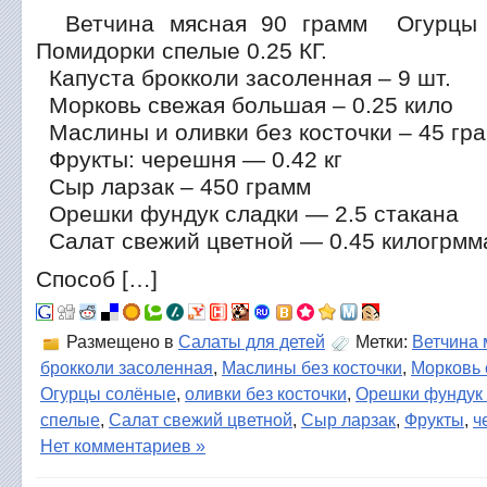
Ветчина мясная 90 грамм Огурцы 
Помидорки спелые 0.25 КГ.
Капуста брокколи засоленная – 9 шт.
Морковь свежая большая – 0.25 кило
Маслины и оливки без косточки – 45 гр
Фрукты: черешня — 0.42 кг
Сыр ларзак – 450 грамм
Орешки фундук сладки — 2.5 стакана
Салат свежий цветной — 0.45 килогрмм
Способ […]
Размещено в
Салаты для детей
Метки:
Ветчина 
брокколи засоленная
,
Маслины без косточки
,
Морковь
Огурцы солёные
,
оливки без косточки
,
Орешки фундук 
спелые
,
Салат свежий цветной
,
Сыр ларзак
,
Фрукты
,
ч
Нет комментариев »