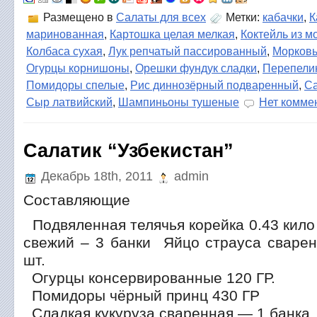
Размещено в
Салаты для всех
Метки:
кабачки
,
К
маринованная
,
Картошка целая мелкая
,
Коктейль из м
Колбаса сухая
,
Лук репчатый пассированный
,
Морковь
Огурцы корнишоны
,
Орешки фундук сладки
,
Перепели
Помидоры спелые
,
Рис диннозёрный подваренный
,
Са
Сыр латвийский
,
Шампиньоны тушеные
Нет комме
Салатик “Узбекистан”
Декабрь 18th, 2011
admin
Составляющие
Подвяленная телячья корейка 0.43 кил
свежий – 3 банки Яйцо страуса сварен
шт.
Огурцы консервированные 120 ГР.
Помидоры чёрный принц 430 ГР
Сладкая кукуруза сваренная — 1 банка