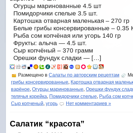
Огурцы маринованные 4.5 шт
Помидорчики спелые 3.5 шт.
Картошка отварная маленькая – 270 гр
Белые грибы консервированные – 0.35 К
Рыба сом копчёная или угорь 140 гр
Фрукты: алыча — 4.5 шт.
Сыр копчёный – 370 грамм
Орешки фундук сладки — […]
Размещено в
Салаты по авторским рецептам
Ме
грибы консервированные
,
Картошка отварная малень
варёное
,
Огурцы маринованные
,
Орешки фундук слад
телячья корейка
,
Помидорчики спелые
,
Рыба сом копч
Сыр копченый
,
угорь
Нет комментариев »
Салатик “красота”