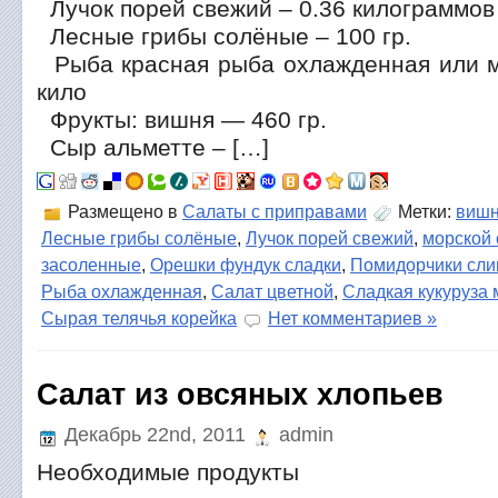
Лучок порей свежий – 0.36 килограммов
Лесные грибы солёные – 100 гр.
Рыба красная рыба охлажденная или м
кило
Фрукты: вишня — 460 гр.
Сыр альметте – […]
Размещено в
Салаты с приправами
Метки:
виш
Лесные грибы солёные
,
Лучок порей свежий
,
морской 
засоленные
,
Орешки фундук сладки
,
Помидорчики сли
Рыба охлажденная
,
Салат цветной
,
Сладкая кукуруза
Сырая телячья корейка
Нет комментариев »
Салат из овсяных хлопьев
Декабрь 22nd, 2011
admin
Необходимые продукты