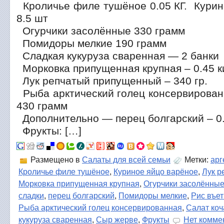
Кроличье филе тушёное 0.05 КГ. Курин
8.5 шт
Огурчики засолённые 330 грамм
Помидоры мелкие 190 грамм
Сладкая кукуруза сваренная — 2 банки
Морковка припущенная крупная – 0.45 
Лук репчатый припущенный – 340 гр.
Рыба арктический голец консервирован
430 грамм
Дополнительно — перец болгарский – 0.
Фрукты: […]
Размещено в
Салаты для всей семьи
Метки:
арг
Кроличье филе тушёное
,
Куриное яйцо варёное
,
Лук р
Морковка припущенная крупная
,
Огурчики засолённы
сладки
,
перец болгарский
,
Помидоры мелкие
,
Рис въе
Рыба арктический голец консервированная
,
Салат ко
кукуруза сваренная
,
Сыр жерве
,
Фрукты
Нет комме