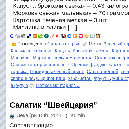
Капуста брокколи свежая – 0.43 килогр
Морковь свежая маленькая – 70 граммо
Картошка печеная мелкая – 3 шт.
Маслины и оливки […]
Размещено в
Салаты острые
Метки:
Зеленый го
Кальмары солёные
,
Капуста брокколи свежая
,
Картошк
Маслины
,
Морковь свежая маленькая
,
Огурцы консер
Оливки консервированные
,
Орешки фундук сладки
,
По
корейка
,
Помидоры чёрный принц
,
Салат цветной
,
све
сваренная
,
Сыр фонтино
,
Узбекистан
,
Фрукты
,
Яйцо ст
вкрутую
Нет комментариев »
Салатик “Швейцария”
Декабрь 10th, 2011
admin
Составляющие