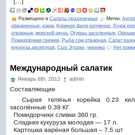
[…]
Размещено в
Салаты праздничные
Метки:
Анги
обжаренные
,
изюм
,
Куриное филе копченое
,
Лучок пе
отварные
,
морской окунь
,
Огурцы засоленные
,
Орешки
Помидорчики свежие
,
Рыба сом отварная
,
Салат разн
кукуруза десертная
,
Сыр Эторки
,
черника
Нет комм
Международный салатик
Январь 8th, 2012
admin
Составляющие
Сырая телячья корейка 0.23 ки
засолённые 0.39 КГ
Помидорчики сливки 360 гр.
Сладкая кукуруза молодая — 17 л.
Картошка варёная большая – 7.5 шт