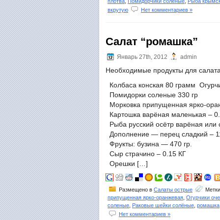
плотва
,
Помидорчики солёные
,
Рыба крымск
вкрутую
Нет комментариев »
Салат “ромашка”
Январь 27th, 2012
admin
Необходимые продукты для салат
Колбаса конская 80 грамм Огурчи
Помидорки соленые 330 гр
Морковка припущенная ярко-оран
Картошка варёная маленькая – 0.2
Рыба русский осётр варёная или с
Дополнение — перец сладкий – 11
Фрукты: бузина — 470 гр.
Сыр страчино – 0.15 КГ
Орешки […]
Размещено в
Салаты острые
Метк
припущенная ярко-оранжевая
,
Огурчики оч
соленые
,
Раковые шейки солёные
,
ромашка
Нет комментариев »