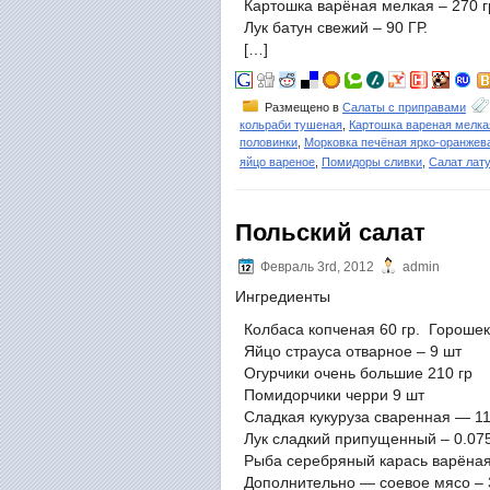
Картошка варёная мелкая – 270 
Лук батун свежий – 90 ГР.
[…]
Размещено в
Салаты с приправами
кольраби тушеная
,
Картошка вареная мелка
половинки
,
Морковка печёная ярко-оранжев
яйцо вареное
,
Помидоры сливки
,
Салат лат
Польский салат
Февраль 3rd, 2012
admin
Ингредиенты
Колбаса копченая 60 гр. Горошек
Яйцо страуса отварное – 9 шт
Огурчики очень большие 210 гр
Помидорчики черри 9 шт
Сладкая кукуруза сваренная — 11 
Лук сладкий припущенный – 0.07
Рыба серебряный карась варёная 
Дополнительно — соевое мясо – 