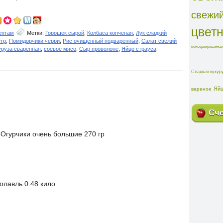
свежий
цвет
ептам
Метки:
Горошек сырой
,
Колбаса копченая
,
Лук сладкий
ётр
,
Помидорчики черри
,
Рис очищенный подваренный
,
Салат свежий
консервированная
уруза сваренная
,
соевое мясо
,
Сыр проволоне
,
Яйцо страуса
Сладкая кукур
Яйц
вареное
Сч
Огурчики очень большие 270 гр
олавль 0.48 кило