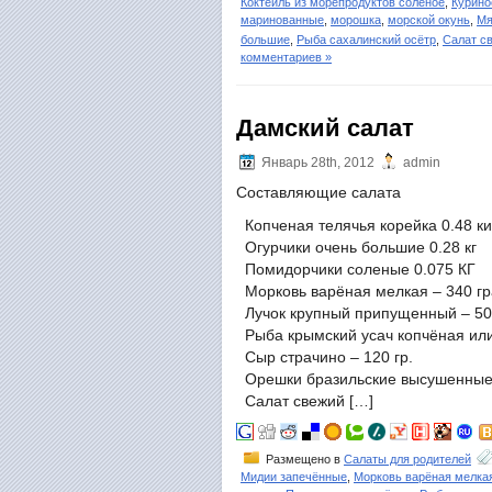
Коктейль из морепродуктов соленое
,
Курино
маринованные
,
морошка
,
морской окунь
,
Мя
большие
,
Рыба сахалинский осётр
,
Салат с
комментариев »
Дамский салат
Январь 28th, 2012
admin
Составляющие салата
Копченая телячья корейка 0.48 ки
Огурчики очень большие 0.28 кг
Помидорчики соленые 0.075 КГ
Морковь варёная мелкая – 340 г
Лучок крупный припущенный – 50 
Рыба крымский усач копчёная или
Сыр страчино – 120 гр.
Орешки бразильские высушенные 
Салат свежий […]
Размещено в
Салаты для родителей
Мидии запечённые
,
Морковь варёная мелка