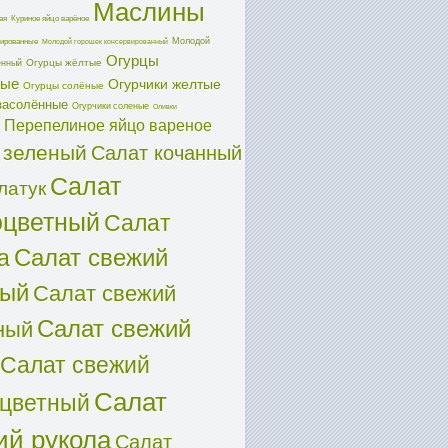
Маслины
ая
Куриное яйцо варёное
Молодой
ированные
Молодой горошек консервированный
Огурцы
Огурцы жёлтые
енный
ные
Огурчики желтые
Огурцы солёные
засолённые
Огурчики соленые
Оливки
Перепелиное яйцо вареное
 зеленый
Салат кочанный
Салат
латук
оцветный
Салат
Салат свежий
а
ный
Салат свежий
Салат свежий
ный
Салат свежий
Салат
оцветный
ий рукола
Салат