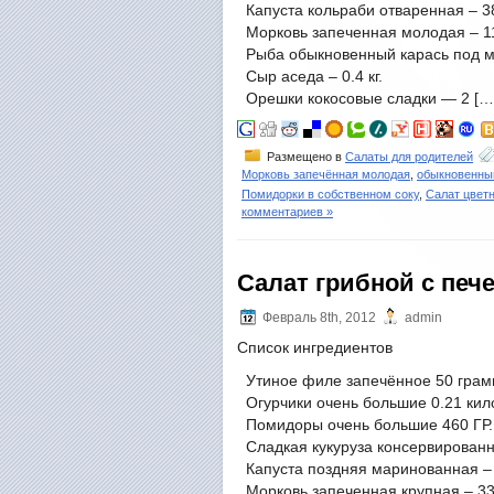
Капуста кольраби отваренная – 3
Морковь запеченная молодая – 11
Рыба обыкновенный карась под м
Сыр аседа – 0.4 кг.
Орешки кокосовые сладки — 2 […
Размещено в
Салаты для родителей
Морковь запечённая молодая
,
обыкновенны
Помидорки в собственном соку
,
Салат цвет
комментариев »
Салат грибной с печ
Февраль 8th, 2012
admin
Список ингредиентов
Утиное филе запечённое 50 грам
Огурчики очень большие 0.21 ки
Помидоры очень большие 460 ГР.
Сладкая кукуруза консервированн
Капуста поздняя маринованная – 
Морковь запеченная крупная – 3