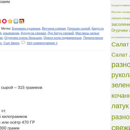
грамм
Кукуруза сваренн
Маслины консерв
горошек отвар
засолен
Метки:
Боровики сушеные
,
Ветчина соевая
,
Горошек сырой
,
Капуста
Огурчики 
я
,
крыжовник
,
Кукуруза свежая
,
Лук батун свежий
,
Маслины целые
консервированные
ая
,
Огурчики очень большие
,
Орехи кола поджаренные
,
Перепелиное
Салат
ук
,
Сыр банон
Нет комментариев »
Салат 
разн
рукол
зеле
 сырой – 315 граммов
кочан
латук
ст.
разн
5 килограммов
или осётр 470 ГР
свеж
300 грамм