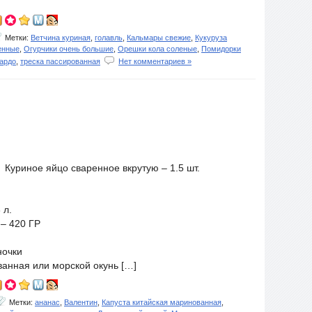
Метки:
Ветчина куриная
,
голавль
,
Кальмары свежие
,
Кукуруза
енные
,
Огурчики очень большие
,
Орешки кола соленые
,
Помидорки
ардо
,
треска пассированная
Нет комментариев »
Куриное яйцо сваренное вкрутую – 1.5 шт.
 л.
– 420 ГР
ночки
анная или морской окунь […]
Метки:
ананас
,
Валентин
,
Капуста китайская маринованная
,