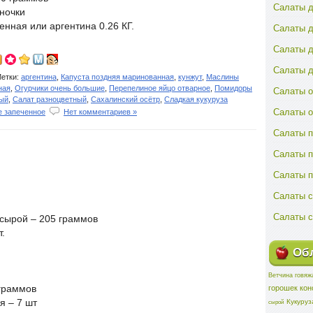
Салаты д
ночки
нная или аргентина 0.26 КГ.
Салаты д
Салаты д
Салаты д
етки:
аргентина
,
Капуста поздняя маринованная
,
кунжут
,
Маслины
ная
,
Огурчики очень большие
,
Перепелиное яйцо отварное
,
Помидоры
Салаты о
ый
,
Салат разноцветный
,
Сахалинский осётр
,
Сладкая кукуруза
Салаты 
е запеченное
Нет комментариев »
Салаты п
Салаты 
Салаты 
Салаты с
Салаты с
сырой – 205 граммов
.
Обл
Ветчина говяж
горошек ко
граммов
Кукуруз
я – 7 шт
сырой