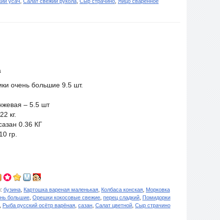
ий усач
,
Салат свежий рукола
,
Сыр страчино
,
Яйцо сваренное
а
ки очень большие 9.5 шт.
жевая – 5.5 шт
2 кг.
азан 0.36 КГ
0 гр.
и:
бузина
,
Картошка вареная маленькая
,
Колбаса конская
,
Морковка
ень большие
,
Орешки кокосовые свежие
,
перец сладкий
,
Помидорки
,
Рыба русский осётр варёная
,
сазан
,
Салат цветной
,
Сыр страчино