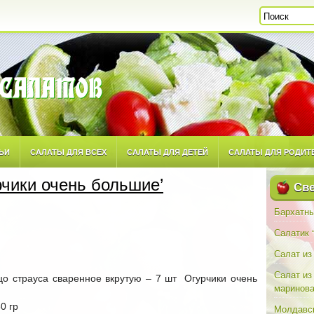
ЬИ
САЛАТЫ ДЛЯ ВСЕХ
САЛАТЫ ДЛЯ ДЕТЕЙ
САЛАТЫ ДЛЯ РОДИТ
рчики очень большие’
ТОРСКИМ РЕЦЕПТАМ
САЛАТЫ ПОВСЕДНЕВНЫЕ
САЛАТЫ ПРАЗДНИЧН
Све
Бархатны
Салатик 
Салат из
Салат из
 страуса сваренное вкрутую – 7 шт Огурчики очень
маринова
0 гр
Молдавск