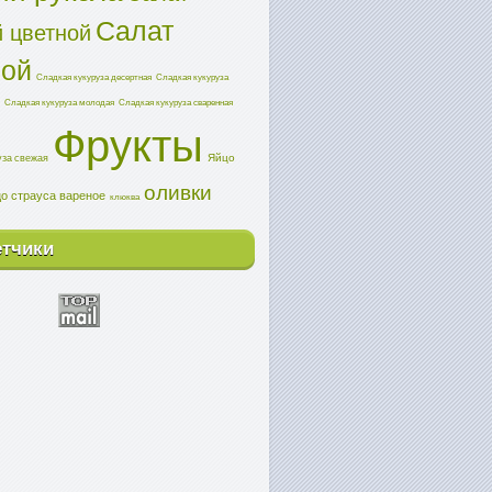
Салат
 цветной
ной
Сладкая кукуруза десертная
Сладкая кукуруза
Сладкая кукуруза молодая
Сладкая кукуруза сваренная
Фрукты
Яйцо
уза свежая
оливки
о страуса вареное
клюква
етчики