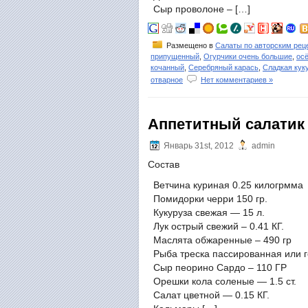
Сыр проволоне – […]
Размещено в
Салаты по авторским рец
припущенный
,
Огурчики очень большие
,
ос
кочанный
,
Серебряный карась
,
Сладкая кук
отварное
Нет комментариев »
Аппетитный салатик
Январь 31st, 2012
admin
Состав
Ветчина куриная 0.25 килогрмма 
Помидорки черри 150 гр.
Кукуруза свежая — 15 л.
Лук острый свежий – 0.41 КГ.
Маслята обжаренные – 490 гр
Рыба треска пассированная или г
Сыр пеорино Сардо – 110 ГР
Орешки кола соленые — 1.5 ст.
Салат цветной — 0.15 КГ.