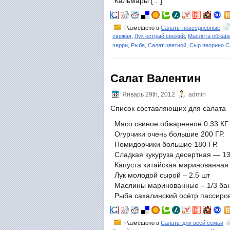
Кальмары […]
Размещено в
Салаты повседневные
свежая
,
Лук острый свежий
,
Маслята обжар
черри
,
Рыба
,
Салат цветной
,
Сыр пеорино С
Салат Валентин
Январь 29th, 2012
admin
Список составляющих для салата
Мясо свиное обжаренное 0.33 КГ. 
Огурчики очень большие 200 ГР.
Помидорчики большие 180 ГР.
Сладкая кукуруза десертная — 13
Капуста китайская маринованная 
Лук молодой сырой – 2.5 шт
Маслины маринованные – 1/3 ба
Рыба сахалинский осётр пассиров
Размещено в
Салаты для всей семьи