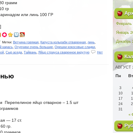
80 грамм
0 гр
Ар
аринадом или линь 100 ГР
Февраль 
]
Январь 2
Декабрь 
Метки:
Ветчина говяжая
,
Капуста кольраби отваренная
,
линь
,
й карась
,
Огурчики очень большие
,
Орешки кокосовые сладки
,
ной
,
Сыр аседа
,
Тайвань
,
Яйцо страуса сваренное вкрутую
Нет
Ка
АВГУСТ 
енью
Пн
В
3
10
1
17
1
м Перепелиное яйцо отварное – 1.5 шт
24
2
лограммов
31
« 
ая — 17 ст.
Ру
60 гр.
30 граммов