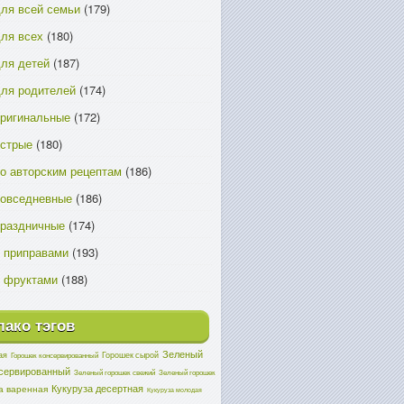
ля всей семьи
(179)
ля всех
(180)
ля детей
(187)
ля родителей
(174)
ригинальные
(172)
острые
(180)
о авторским рецептам
(186)
повседневные
(186)
праздничные
(174)
 приправами
(193)
 фруктами
(188)
ако тэгов
Зеленый
ая
Горошек сырой
Горошек консервированный
нсервированный
Зеленый горошек свежий
Зеленый горошек
Кукуруза десертная
а варенная
Кукуруза молодая