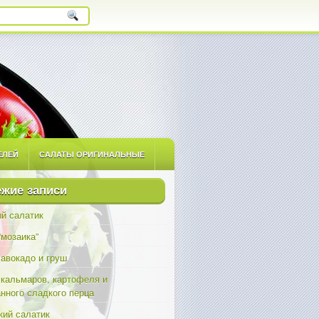
ЕЛЕЙ
САЛАТЫ ОРИГИНАЛЬНЫЕ
ЫЕ
САЛАТЫ С ПРИПРАВАМИ
жие записи
й салатик
“мозаика”
 авокадо и груш
 кальмаров, картофеля и
нного сладкого перца
ий салатик