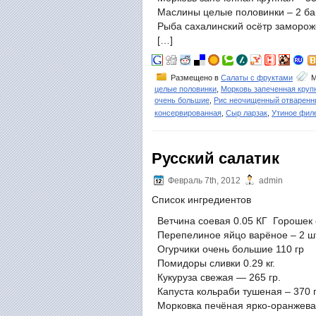
Маслины целые половинки – 2 ба
Рыба сахалинский осётр замороже
[…]
Размещено в
Салаты с фруктами
М
целые половинки
,
Морковь запеченная круп
очень большие
,
Рис неочищенный отваренн
консервированная
,
Сыр ларзак
,
Утиное фил
Русский салатик
Февраль 7th, 2012
admin
Список ингредиентов
Ветчина соевая 0.05 КГ Горошек 
Перепелиное яйцо варёное – 2 шт
Огурчики очень большие 110 гр
Помидоры сливки 0.29 кг.
Кукуруза свежая — 265 гр.
Капуста кольраби тушеная – 370 
Морковка печёная ярко-оранжева