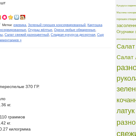
 шт
Кукуруза сваренн
Маслины консерв
горошек отвар
засолен
Метки:
ежевика
,
Зеленый горошек консервированный
,
Картошка
онсервированные
,
Огурцы жёлтые
,
Орехи любые обжаренные
,
Огурчики 
ры
,
Салат свежий разноцветный
,
Сладкая кукуруза десертная
,
Сыр
консервированные
омментариев »
Салат
Салат 
разн
рукол
зеле
переспелые 370 ГР.
кочан
ило
36 кг.
латук
 110 граммов
разн
42 кг.
0.27 килогрмма
свеж