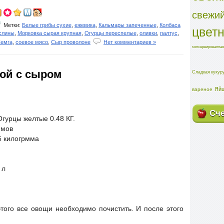
свежий
Метки:
Белые грибы сухие
,
ежевика
,
Кальмары запеченные
,
Колбаса
цвет
слины
,
Морковка сырая крупная
,
Огурцы переспелые
,
оливки
,
палтус
,
емга
,
соевое мясо
,
Сыр проволоне
Нет комментариев »
консервированная
ной с сыром
Сладкая кукур
Яйц
вареное
Сч
гурцы желтые 0.48 КГ.
ммов
5 килогрмма
 л
того все овощи необходимо почистить. И после этого