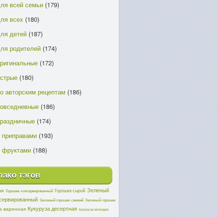
ля всей семьи
(179)
ля всех
(180)
ля детей
(187)
ля родителей
(174)
ригинальные
(172)
острые
(180)
о авторским рецептам
(186)
повседневные
(186)
праздничные
(174)
 приправами
(193)
 фруктами
(188)
ако тэгов
Зеленый
ая
Горошек сырой
Горошек консервированный
нсервированный
Зеленый горошек свежий
Зеленый горошек
Кукуруза десертная
а варенная
Кукуруза молодая