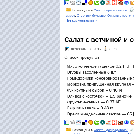
Размещено в
Салаты оригинальные
сырое
,
Огурчики большие
,
Оливки с косточ
Нет комментариев »
Салат с ветчиной и
Февраль 1st, 2012
admin
Список продуктов
Мясо копченое тушёное 0.24 КГ. К
Огурцы засоленные 8 шт
Помидорчики консервированные 9
Морковка припущенная крупная –
Лук крупный сырой – 0.46 КГ
Оливки с косточкой – 1.5 баночки
Фрукты: ежевика — 0.37 КГ.
Сыр качкаваль – 0.48 кг
Орехи миндальные свежие — 65 
Размещено в
Салаты для родителей