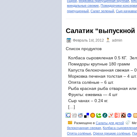
сырой
,
Морковка припущенная крупная
,
Мяс
миндальные свежие
,
Помидорчики консерв
припущенный
,
Салат зеленый
,
Сыр качкава
Салатик “выпускной
Февраль 1st, 2012
admin
Список продуктов
Колбаса сыровяленая 0.5 КГ. Зеле
Помидоры крупные 180 грамм
Капуста белокочанная свежая – 0.
Морковка печеная толстая – 4 шт.
Опята солёные – 6 шт.
Рыба красная рыба отварная или 
Фрукты: ежевика — 4 шт
Сыр чанах – 0.24 кг.
[…]
Размещено в
Салаты для детей
Мет
белокочанная свежая
,
Колбаса сыровялена
Опята солёные
,
Орехи грецкие солёные
,
По