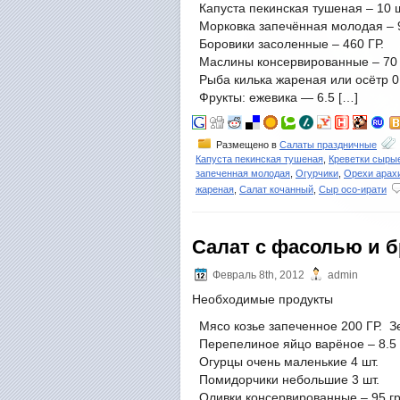
Капуста пекинская тушеная – 10 
Морковка запечённая молодая – 
Боровики засоленные – 460 ГР.
Маслины консервированные – 70 
Рыба килька жареная или осётр 0.
Фрукты: ежевика — 6.5 […]
Размещено в
Салаты праздничные
Капуста пекинская тушеная
,
Креветки сыры
запеченная молодая
,
Огурчики
,
Орехи арах
жареная
,
Салат кочанный
,
Сыр осо-ирати
Салат с фасолью и 
Февраль 8th, 2012
admin
Необходимые продукты
Мясо козье запеченное 200 ГР. З
Перепелиное яйцо варёное – 8.5 
Огурцы очень маленькие 4 шт.
Помидорчики небольшие 3 шт.
Оливки консервированные – 95 г