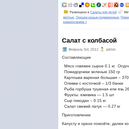
Размещено в
Салаты для детей
Мет
жёлтые
,
Орешки кешью поджаренные
,
Поми
комментариев »
Салат с колбасой
Февраль 3rd, 2012
admin
Составляющие
Мясо говяжее сырое 0.1 кг. Огур
Помидорчики зеленые 150 гр
Картошка вареная большая – 370
Оливки с косточкой – 1/3 банки
Рыба горбуша тушеная или язь 26
Фрукты: ежевика — 1.5 шт
Сыр пикодан – 0.15 кг.
Салат свежий латук — 0.27 кг
Приготовление
Капусту и орехи помойте, далее к