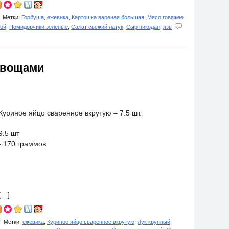
Метки:
Горбуша
,
ежевика
,
Картошка вареная большая
,
Мясо говяжее
кой
,
Помидорчики зеленые
,
Салат свежий латук
,
Сыр пикодан
,
язь
 овощами
уриное яйцо сваренное вкрутую – 7.5 шт.
.5 шт
 170 граммов
[…]
Метки:
ежевика
,
Куриное яйцо сваренное вкрутую
,
Лук крупный