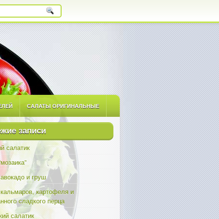
ЕЛЕЙ
САЛАТЫ ОРИГИНАЛЬНЫЕ
ЫЕ
САЛАТЫ С ПРИПРАВАМИ
жие записи
й салатик
“мозаика”
 авокадо и груш
 кальмаров, картофеля и
нного сладкого перца
ий салатик