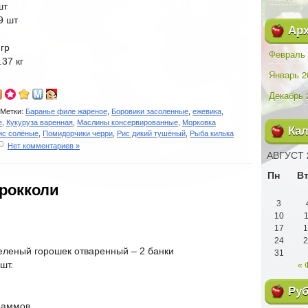
шт
9 шт
Ар
гр
Февраль 
37 кг
Январь 2
Декабрь 
Метки:
Баранье филе жареное
,
Боровики засоленные
,
ежевика
,
е
,
Кукуруза варенная
,
Маслины консервированные
,
Морковка
Ка
ис солёные
,
Помидорчики черри
,
Рис дикий тушёный
,
Рыба килька
Нет комментариев »
АВГУСТ 
Пн
В
брокколи
3
10
1
17
1
24
2
еленый горошек отваренный – 2 банки
31
шт.
« 
Ру
раммов