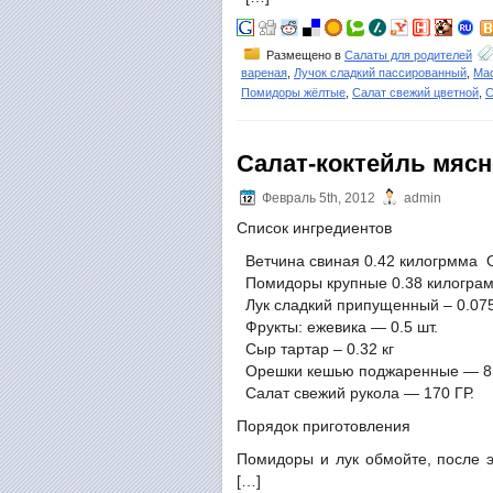
Размещено в
Салаты для родителей
вареная
,
Лучок сладкий пассированный
,
Ма
Помидоры жёлтые
,
Салат свежий цветной
,
С
Салат-коктейль мяс
Февраль 5th, 2012
admin
Список ингредиентов
Ветчина свиная 0.42 килогрмма О
Помидоры крупные 0.38 килогра
Лук сладкий припущенный – 0.07
Фрукты: ежевика — 0.5 шт.
Сыр тартар – 0.32 кг
Орешки кешью поджаренные — 8
Салат свежий рукола — 170 ГР.
Порядок приготовления
Помидоры и лук обмойте, после э
[…]