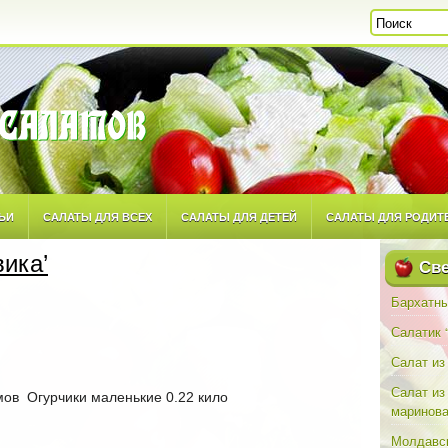
ЬИ
САЛАТЫ ДЛЯ ВСЕХ
САЛАТЫ ДЛЯ ДЕТЕЙ
САЛАТЫ ДЛЯ РОДИТ
вика’
ТОРСКИМ РЕЦЕПТАМ
САЛАТЫ ПОВСЕДНЕВНЫЕ
САЛАТЫ ПРАЗДНИЧН
Све
Бархатны
Салатик 
Салат из
Салат из
ов Огурчики маленькие 0.22 кило
маринова
Молдавск