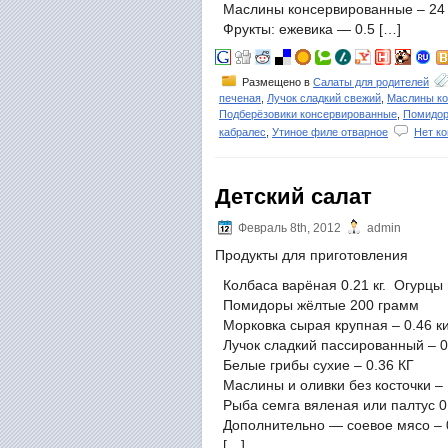
Маслины консервированные – 24
Фрукты: ежевика — 0.5 […]
Размещено в
Салаты для родителей
печеная
,
Лучок сладкий свежий
,
Маслины к
Подберёзовики консервированные
,
Помидо
кабралес
,
Утиное филе отварное
Нет к
Детский салат
Февраль 8th, 2012
admin
Продукты для приготовления
Колбаса варёная 0.21 кг. Огурцы 
Помидоры жёлтые 200 грамм
Морковка сырая крупная – 0.46 к
Лучок сладкий пассированный – 0.
Белые грибы сухие – 0.36 КГ
Маслины и оливки без косточки –
Рыба семга вяленая или палтус 0.
Дополнительно — соевое мясо – 
[…]