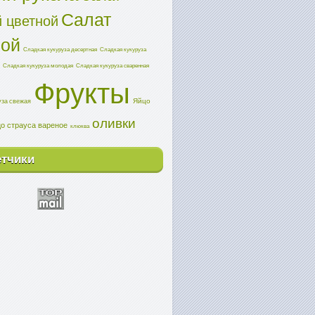
Салат
 цветной
ной
Сладкая кукуруза десертная
Сладкая кукуруза
Сладкая кукуруза молодая
Сладкая кукуруза сваренная
Фрукты
Яйцо
уза свежая
оливки
о страуса вареное
клюква
етчики