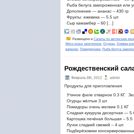
Рыба белуга замороженная или уго
Дополнение — ананас – 430 гр
Фрукты: ежевика — 5.5 шт.
Сыр камамбер – 60 […]
Размещено в
Салаты по авторским рец
Мясо козье запеченное
,
Огурцы
,
Оливки ко
вареное
,
Помидорчики
,
Рыба белуга заморо
Рождественский сал
Февраль 8th, 2012
admin
Продукты для приготовления
Утиное филе отварное 0.3 КГ. Зе
Огурцы жёлтые 3 шт.
Помидоры очень мелкие 0.1 КГ
Сладкая кукуруза десертная — 5 
Картошка печёная большая – 5.5 
Лучок сладкий свежий – 4 шт.
Подберёзовики консервированные