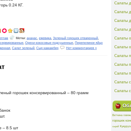
Салаты д
рь 0.24 КГ.
Салаты д
Салаты д
Салаты д
Салаты о
ептам
Метки:
ананас
,
ежевика
,
Зеленый горошек отваренный
,
нсервированные
,
Орехи кокосовые подсушенные
,
Перепелиное яйцо
Салаты 
женная
,
Салат зеленый
,
Сыр камамбер
Нет комментариев »
Салаты п
Салаты 
ат
Салаты 
Салаты с
Салаты с
леный горошек консервированный – 80 грамм
Обл
банок
Ветчина говяж
шт.
горошек ко
Кукуруз
сырой
 – 8.5 шт