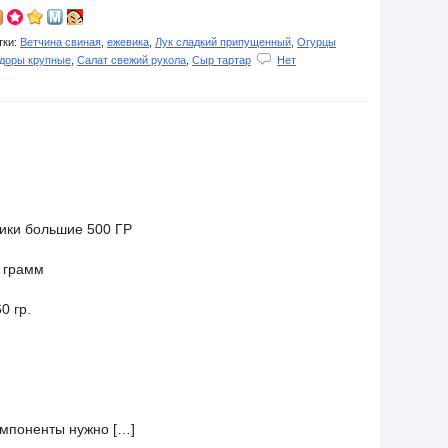
ки:
Ветчина свиная
,
ежевика
,
Лук сладкий припущенный
,
Огурцы
доры крупные
,
Салат свежий рукола
,
Сыр тартар
Нет
чики большие 500 ГР
 грамм
0 гр.
омпоненты нужно […]