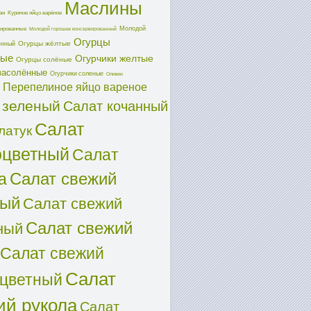
Маслины
ая
Куриное яйцо варёное
Молодой
ированные
Молодой горошек консервированный
Огурцы
Огурцы жёлтые
енный
ные
Огурчики желтые
Огурцы солёные
засолённые
Огурчики соленые
Оливки
Перепелиное яйцо вареное
 зеленый
Салат кочанный
Салат
латук
оцветный
Салат
Салат свежий
а
ный
Салат свежий
Салат свежий
ный
Салат свежий
Салат
оцветный
ий рукола
Салат