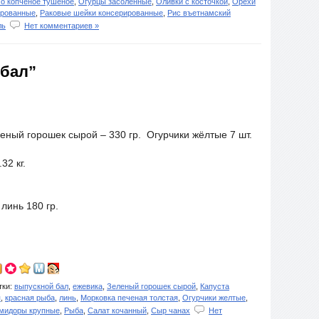
о копченое тушёное
,
Огурцы засоленные
,
Оливки с косточкой
,
Орехи
ированные
,
Раковые шейки консерированные
,
Рис въетнамский
ль
Нет комментариев »
 бал”
ный горошек сырой – 330 гр. Огурчики жёлтые 7 шт.
32 кг.
линь 180 гр.
ки:
выпускной бал
,
ежевика
,
Зеленый горошек сырой
,
Капуста
я
,
красная рыба
,
линь
,
Морковка печеная толстая
,
Огурчики желтые
,
мидоры крупные
,
Рыба
,
Салат кочанный
,
Сыр чанах
Нет