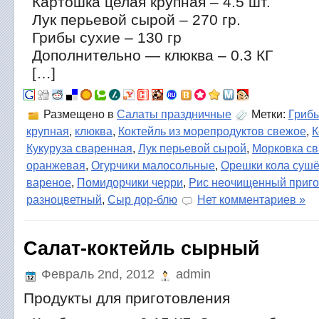
Картошка целая крупная – 4.5 шт.
Лук перьевой сырой – 270 гр.
Грибы сухие – 130 гр
Дополнительно — клюква – 0.3 КГ
[…]
Размещено в
Салаты праздничные
Метки:
Грибы
крупная
,
клюква
,
Коктейль из морепродуктов свежое
,
К
Кукуруза сваренная
,
Лук перьевой сырой
,
Морковка св
оранжевая
,
Огурчики малосольные
,
Орешки кола суш
вареное
,
Помидорчики черри
,
Рис неочищенный приг
разноцветный
,
Сыр дор-блю
Нет комментариев »
Салат-коктейль сырный
Февраль 2nd, 2012
admin
Продукты для приготовления