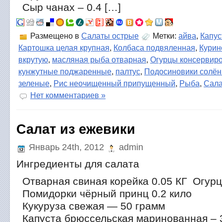
Сыр чанах – 0.4 […]
Размещено в
Салаты острые
Метки:
айва
,
Капус
Картошка целая крупная
,
Колбаса подвяленная
,
Курин
вкрутую
,
масляная рыба отварная
,
Огурцы консервир
кунжутные поджаренные
,
палтус
,
Подосиновики солё
зеленые
,
Рис неочищенный припущенный
,
Рыба
,
Сала
Нет комментариев »
Салат из ежевики
Январь 24th, 2012
admin
Ингредиенты для салата
Отварная свиная корейка 0.05 КГ Огурцы
Помидорки чёрный принц 0.2 кило
Кукуруза свежая — 50 грамм
Капуста брюссельская маринованная – 