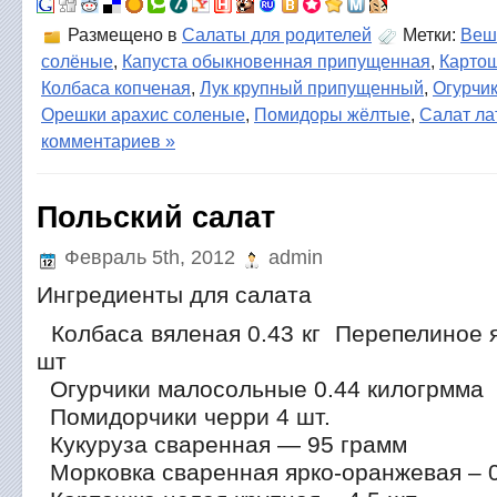
Размещено в
Салаты для родителей
Метки:
Веш
солёные
,
Капуста обыкновенная припущенная
,
Картош
Колбаса копченая
,
Лук крупный припущенный
,
Огурчи
Орешки арахис соленые
,
Помидоры жёлтые
,
Салат ла
комментариев »
Польский салат
Февраль 5th, 2012
admin
Ингредиенты для салата
Колбаса вяленая 0.43 кг Перепелиное я
шт
Огурчики малосольные 0.44 килогрмма
Помидорчики черри 4 шт.
Кукуруза сваренная — 95 грамм
Морковка сваренная ярко-оранжевая – 0