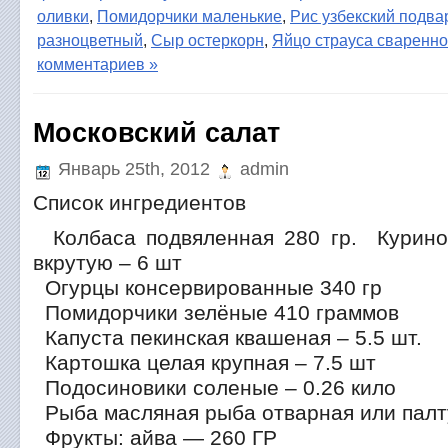
оливки
,
Помидорчики маленькие
,
Рис узбекский подв
разноцветный
,
Сыр остеркорн
,
Яйцо страуса сваренно
комментариев »
Московский салат
Январь 25th, 2012
admin
Список ингредиентов
Колбаса подвяленная 280 гр. Курино
вкрутую – 6 шт
Огурцы консервированные 340 гр
Помидорчики зелёные 410 граммов
Капуста пекинская квашеная – 5.5 шт.
Картошка целая крупная – 7.5 шт
Подосиновики соленые – 0.26 кило
Рыба масляная рыба отварная или палту
Фрукты: айва — 260 ГР