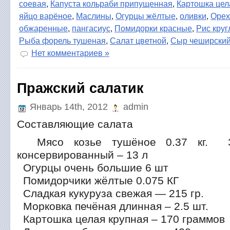
соевая
,
Капуста кольраби припущенная
,
Картошка цел
яйцо варёное
,
Маслины
,
Огурцы жёлтые
,
оливки
,
Орех
обжаренные
,
пангасиус
,
Помидорки красные
,
Рис кру
Рыба форель тушеная
,
Салат цветной
,
Сыр чеширски
Нет комментариев »
Пражский салатик
Январь 14th, 2012
admin
Составляющие салата
Мясо козье тушёное 0.37 кг. З
консервированный – 13 л
Огурцы очень большие 6 шт
Помидорчики жёлтые 0.075 КГ
Сладкая кукуруза свежая — 215 гр.
Морковка печёная длинная – 2.5 шт.
Картошка целая крупная – 170 граммов