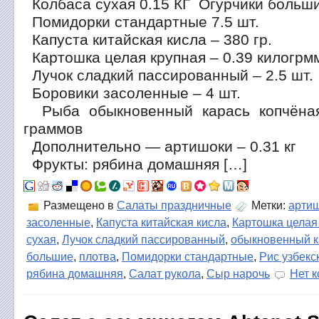
Колбаса сухая 0.15 КГ Огурчики больш
Помидорки стандартные 7.5 шт.
Капуста китайская кисла – 380 гр.
Картошка целая крупная – 0.39 килогрм
Лучок сладкий пассированный – 2.5 шт.
Боровики засоленные – 4 шт.
Рыба обыкновенный карась копчёная
граммов
Дополнительно — артишоки – 0.31 кг
Фрукты: рябина домашняя […]
Размещено в
Салаты праздничные
Метки:
арти
засоленные
,
Капуста китайская кисла
,
Картошка целая
сухая
,
Лучок сладкий пассированный
,
обыкновенный к
большие
,
плотва
,
Помидорки стандартные
,
Рис узбек
рябина домашняя
,
Салат рукола
,
Сыр нарочь
Нет 