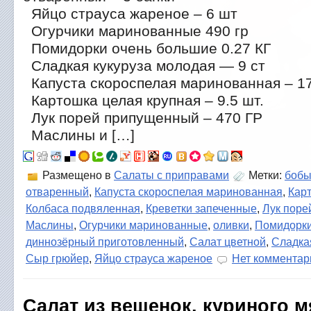
Яйцо страуса жареное – 6 шт
Огурчики маринованные 490 гр
Помидорки очень большие 0.27 КГ
Сладкая кукуруза молодая — 9 ст
Капуста скороспелая маринованная – 17
Картошка целая крупная – 9.5 шт.
Лук порей припущенный – 470 ГР
Маслины и […]
Размещено в
Салаты с приправами
Метки:
боб
отваренный
,
Капуста скороспелая маринованная
,
Кар
Колбаса подвяленная
,
Креветки запеченные
,
Лук пор
Маслины
,
Огурчики маринованные
,
оливки
,
Помидорки
диннозёрный приготовленный
,
Салат цветной
,
Сладка
Сыр грюйер
,
Яйцо страуса жареное
Нет комментар
Салат из вешенок, куриного м