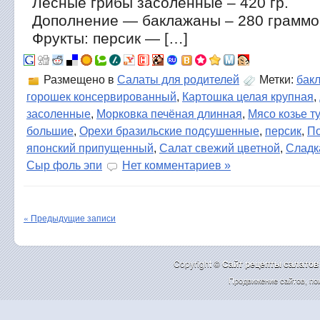
Лесные грибы засоленные – 420 гр.
Дополнение — баклажаны – 280 граммо
Фрукты: персик — […]
Размещено в
Салаты для родителей
Метки:
бак
горошек консервированный
,
Картошка целая крупная
,
засоленные
,
Морковка печёная длинная
,
Мясо козье т
большие
,
Орехи бразильские подсушенные
,
персик
,
По
японский припущенный
,
Салат свежий цветной
,
Сладк
Сыр фоль эпи
Нет комментариев »
« Предыдущие записи
Copyright ©
Cайт рецепты салатов
Продвижение сайтов
,
по