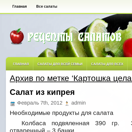
Главная
Все салаты
ГЛАВНАЯ
САЛАТЫ ДЛЯ ВСЕЙ СЕМЬИ
САЛАТЫ ДЛЯ ВСЕХ
Архив по метке ‘Картошка цела
САЛАТЫ ОСТРЫЕ
САЛАТЫ ПО АВТОРСКИМ РЕЦЕПТАМ
САЛА
Салат из кипрея
САЛАТЫ С ФРУКТАМИ
Февраль 7th, 2012
admin
Необходимые продукты для салата
Колбаса подвяленная 390 гр. З
отваренный – 3 банки