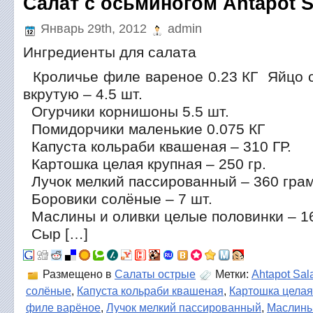
Салат с осьминогом Ahtapot S
Январь 29th, 2012
admin
Ингредиенты для салата
Кроличье филе вареное 0.23 КГ Яйцо 
вкрутую – 4.5 шт.
Огурчики корнишоны 5.5 шт.
Помидорчики маленькие 0.075 КГ
Капуста кольраби квашеная – 310 ГР.
Картошка целая крупная – 250 гр.
Лучок мелкий пассированный – 360 гра
Боровики солёные – 7 шт.
Маслины и оливки целые половинки – 16
Сыр […]
Размещено в
Салаты острые
Метки:
Ahtapot Sala
солёные
,
Капуста кольраби квашеная
,
Картошка целая
филе варёное
,
Лучок мелкий пассированный
,
Маслин