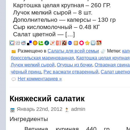
Картошка целая крупная – 260 ГР.
Лучок мелкий сырой – 8 шт.
Дополнительно — каперсы – 130 гр
Сыр кисломолочный – 0.48 КГ
Салат цветной — […]
Размещено в
Салаты для всей семьи
Метки:
кап
брюссельская маринованная
,
Картошка целая крупная
Лучок мелкий сырой
,
Огурцы из бочки
,
Отварная свина
чёрный принц
,
Рис васмати отваренный
,
Салат цветн
Нет комментариев »
Княжеский салатик
Январь 22nd, 2012
admin
Ингредиенты
Ветчина куриная 440 гр. Мо