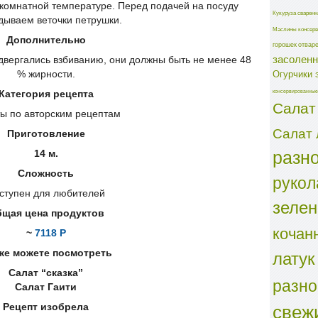
 комнатной температуре. Перед подачей на посуду
Кукуруза сваренн
дываем веточки петрушки.
Маслины консерв
Дополнительно
горошек отвар
засолен
двергались взбиванию, они должны быть не менее 48
Огурчики 
% жирности.
консервированные
Категория рецепта
Салат
ы по авторским рецептам
Салат 
Приготовление
разн
14 м.
Сложность
рукол
ступен для любителей
зеле
щая цена продуктов
кочан
~
7118 Р
латук
же можете посмотреть
Салат “сказка”
разн
Салат Гаити
свеж
Рецепт изобрела