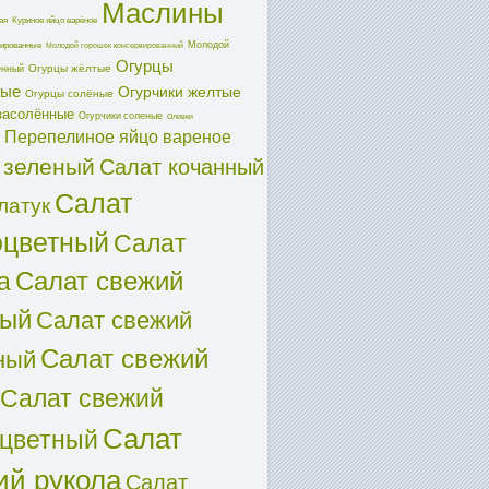
Маслины
ая
Куриное яйцо варёное
Молодой
ированные
Молодой горошек консервированный
Огурцы
Огурцы жёлтые
енный
ные
Огурчики желтые
Огурцы солёные
засолённые
Огурчики соленые
Оливки
Перепелиное яйцо вареное
 зеленый
Салат кочанный
Салат
латук
оцветный
Салат
Салат свежий
а
ный
Салат свежий
Салат свежий
ный
Салат свежий
Салат
оцветный
ий рукола
Салат