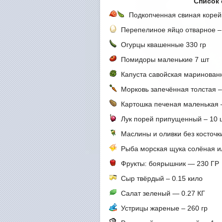
Список 
Подкопченная свиная корейк
Перепелиное яйцо отварное – 
Огурцы квашенные 330 гр
Помидоры маленькие 7 шт
Капуста савойская маринованн
Морковь запечённая толстая –
Картошка печеная маленькая –
Лук порей припущенный – 10 
Маслины и оливки без косточки
Рыба морская щука солёная ил
Фрукты: боярышник — 230 ГР
Сыр твёрдый – 0.15 кило
Салат зеленый — 0.27 КГ
Устрицы жареные – 260 гр