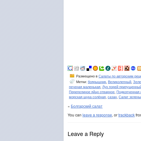
Размещено в
Салаты по авторским рец
Метки:
боярышник
,
Великолепный
,
Зеле
печеная маленькая
,
Лук порей припущенны
Перепелиное яйцо отварное
,
Подкопченная 
морская щука солёная
,
сазан
,
Салат зелен
«
Болгарский салат
You can
leave a response
, or
trackback
fro
Leave a Reply