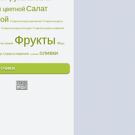
Салат
 цветной
ной
Сладкая кукуруза десертная
Сладкая кукуруза
Сладкая кукуруза молодая
Сладкая кукуруза сваренная
Фрукты
Яйцо
уза свежая
оливки
о страуса вареное
клюква
етчики