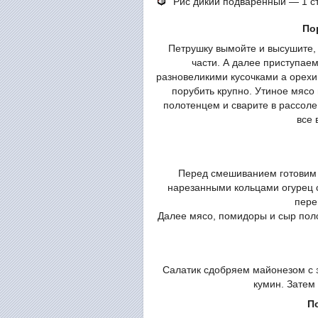
Рис дикий подваренный — 1 с
По
Петрушку вымойте и высушите, 
части. А далее приступае
разновеликими кусочками а орехи
порубить крупно. Утиное мясо
полотенцем и сварите в рассоле
все 
Перед смешиванием готовим 
нарезанными кольцами огурец с
пере
Далее мясо, помидоры и сыр поло
Салатик сдобряем майонезом с з
кумин. Затем
По