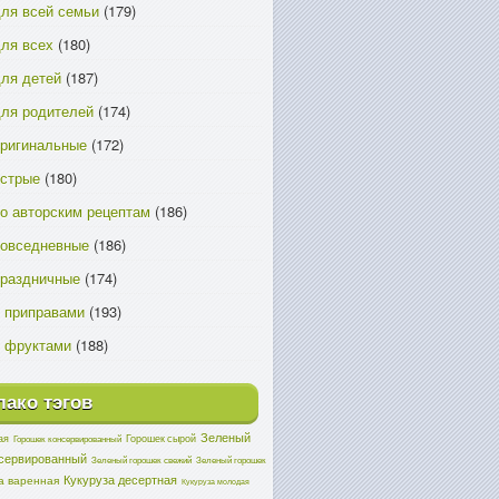
ля всей семьи
(179)
ля всех
(180)
ля детей
(187)
ля родителей
(174)
ригинальные
(172)
острые
(180)
о авторским рецептам
(186)
повседневные
(186)
праздничные
(174)
 приправами
(193)
 фруктами
(188)
ако тэгов
Зеленый
ая
Горошек сырой
Горошек консервированный
нсервированный
Зеленый горошек свежий
Зеленый горошек
Кукуруза десертная
а варенная
Кукуруза молодая