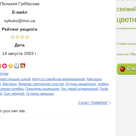
Пелагея Габбасова
свежий
Е-майл
цвет
nybuko@moi.ua
консервированная
Рейтинг рецепта
Сладкая кукур
Дата
14 августа 2003 г.
Яйц
вареное
Сч
ептам
ный горошек сырой
,
Капуста савойская маринованная
,
Картошка
й
,
Маслины
,
Морковь запечённая толстая
,
Огурцы квашенные
,
оливки
,
свиная корейка
,
Помидоры маленькие
,
Рис дикий подваренный
,
Рыба
ый
,
Сыр твёрдый
,
Устрицы жареные
Салат “Намибия”
»
m your own site.