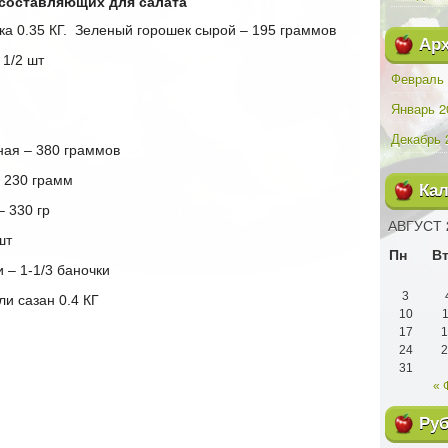
составляющих для салата
а 0.35 КГ.
Зеленый горошек сырой – 195 граммов
Ар
1/2 шт
Февраль 
Январь 2
Декабрь 
ая – 380 граммов
 230 грамм
Ка
 330 гр
АВГУСТ 
шт
Пн
В
 – 1-1/3 баночки
3
и сазан 0.4 КГ
10
1
17
1
24
2
31
« 
Ру