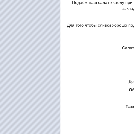
Подаём наш салат к столу при
выкла
Для того чтобы сливки хорошо по
Салат
До
Об
Так