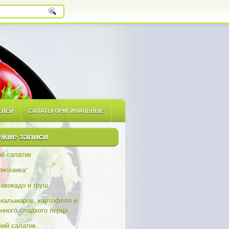
ЕЛЕЙ
САЛАТЫ ОРИГИНАЛЬНЫЕ
ЫЕ
САЛАТЫ С ПРИПРАВАМИ
жие записи
й салатик
“мозаика”
 авокадо и груш
 кальмаров, картофеля и
нного сладкого перца
ий салатик