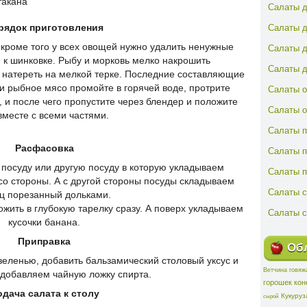
такана
Салаты д
Салаты д
рядок приготовления
кроме того у всех овощей нужно удалить ненужные
Салаты д
м к шинковке. Рыбу и морковь мелко накрошить
Салаты д
 натереть на мелкой терке. Последние составляющие
 и рыбное мясо промойте в горячей воде, протрите
Салаты о
, и после чего пропустите через блендер и положите
Салаты 
вместе с всеми частями.
Салаты п
Расфасовка
Салаты 
посуду или другую посуду в которую укладываем
Салаты 
о стороны. А с другой стороны посуды складываем
Салаты с
ц порезанный дольками.
жить в глубокую тарелку сразу. А поверх укладываем
Салаты с
кусочки банана.
Приправка
Обл
еленью, добавить бальзамический столовый уксус и
Ветчина говяж
 добавляем чайную ложку спирта.
горошек ко
дача салата к столу
Кукуруз
сырой