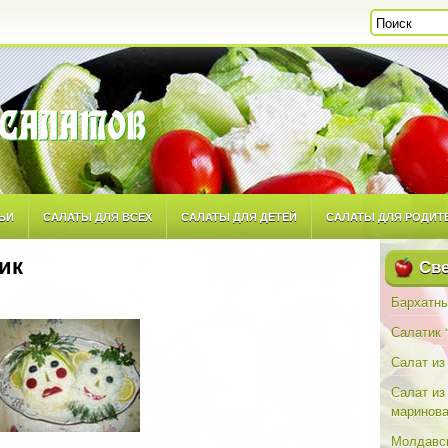
ЬИ
САЛАТЫ ДЛЯ ВСЕХ
САЛАТЫ ДЛЯ ДЕТЕЙ
САЛАТЫ ДЛЯ РОДИТ
ик
ТОРСКИМ РЕЦЕПТАМ
САЛАТЫ ПОВСЕДНЕВНЫЕ
САЛАТЫ ПРАЗДНИЧН
Све
Бархатны
Салатик 
Салат из
Салат из
маринова
Молдавск