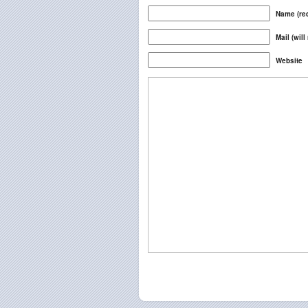
Name (req
Mail (will
Website