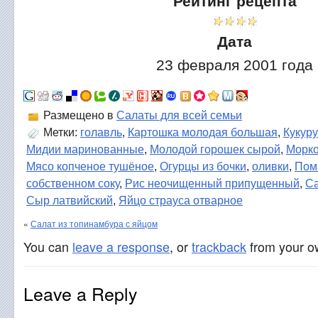
Рейтинг рецепта
Дата
23 февраля 2001 года
Размещено в
Салаты для всей семьи
Метки:
голавль
,
Картошка молодая большая
,
Кукуру
Мидии маринованные
,
Молодой горошек сырой
,
Морко
Мясо копченое тушёное
,
Огурцы из бочки
,
оливки
,
Пом
собственном соку
,
Рис неочищенный припущенный
,
Са
Сыр латвийский
,
Яйцо страуса отварное
«
Салат из топинамбура с яйцом
You can
leave a response
, or
trackback
from your ow
Leave a Reply