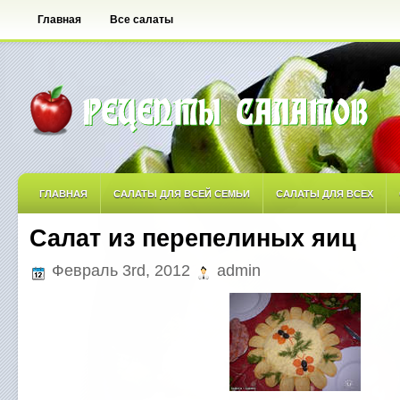
Главная
Все салаты
ГЛАВНАЯ
САЛАТЫ ДЛЯ ВСЕЙ СЕМЬИ
САЛАТЫ ДЛЯ ВСЕХ
Салат из перепелиных яиц
САЛАТЫ ОСТРЫЕ
САЛАТЫ ПО АВТОРСКИМ РЕЦЕПТАМ
САЛА
Февраль 3rd, 2012
admin
САЛАТЫ С ФРУКТАМИ