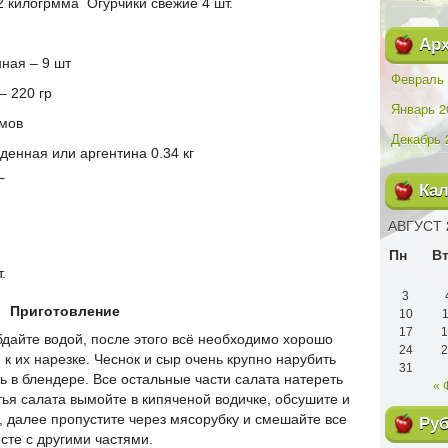
2 килогрмма
Огурчики свежие 4 шт.
Ар
ная – 9 шт
Февраль 
 220 гр
Январь 2
ммов
Декабрь 
енная или аргентина 0.34 кг
Г
Ка
АВГУСТ 
Пн
В
.
3
Приготовление
10
1
17
1
дайте водой, после этого всё необходимо хорошо
24
2
 к их нарезке. Чеснок и сыр очень крупно нарубить
31
ь в блендере. Все остальные части салата натереть
« 
тья салата вымойте в кипяченой водичке, обсушите и
, далее пропустите через мясорубку и смешайте все
Ру
сте с другими частями.