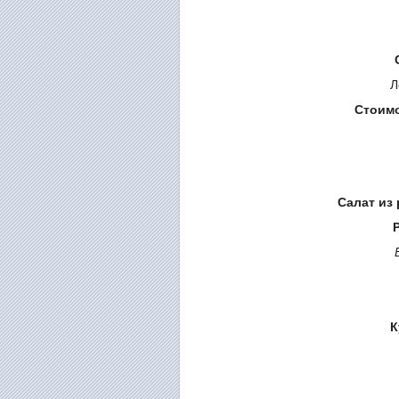
Л
Стоимо
Салат из 
К