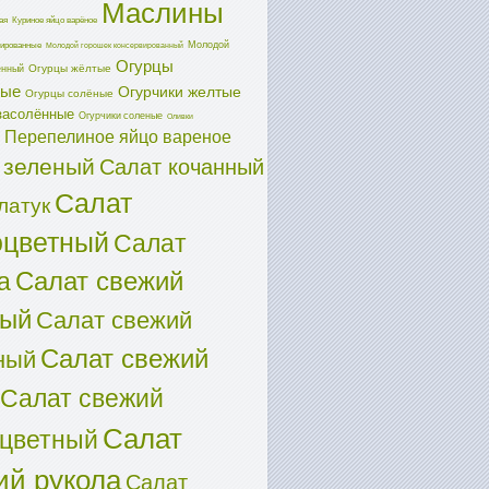
Маслины
ая
Куриное яйцо варёное
Молодой
ированные
Молодой горошек консервированный
Огурцы
Огурцы жёлтые
енный
ные
Огурчики желтые
Огурцы солёные
засолённые
Огурчики соленые
Оливки
Перепелиное яйцо вареное
 зеленый
Салат кочанный
Салат
латук
оцветный
Салат
Салат свежий
а
ный
Салат свежий
Салат свежий
ный
Салат свежий
Салат
оцветный
ий рукола
Салат