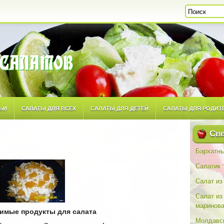
ЬИ
САЛАТЫ ДЛЯ ВСЕХ
САЛАТЫ ДЛЯ ДЕТЕЙ
САЛАТЫ ДЛЯ РОДИТ
ТОРСКИМ РЕЦЕПТАМ
САЛАТЫ ПОВСЕДНЕВНЫЕ
САЛАТЫ ПРАЗДНИЧН
Све
Бархатны
Салатик 
Салат из
Салат из
маринова
имые продукты для салата
Молдавск