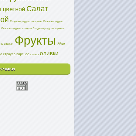
Салат
 цветной
ной
Сладкая кукуруза десертная
Сладкая кукуруза
Сладкая кукуруза молодая
Сладкая кукуруза сваренная
Фрукты
Яйцо
уза свежая
оливки
о страуса вареное
клюква
етчики