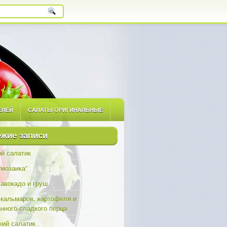
ЕЛЕЙ
САЛАТЫ ОРИГИНАЛЬНЫЕ
ЫЕ
САЛАТЫ С ПРИПРАВАМИ
жие записи
й салатик
“мозаика”
 авокадо и груш
 кальмаров, картофеля и
нного сладкого перца
ий салатик