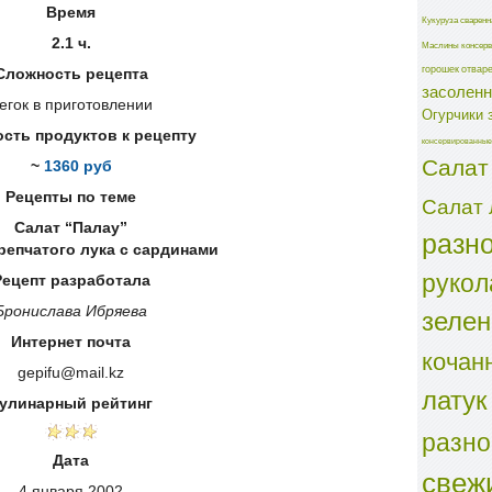
Время
Кукуруза сваренн
2.1 ч.
Маслины консерв
горошек отвар
Сложность рецепта
засолен
егок в приготовлении
Огурчики 
сть продуктов к рецепту
консервированные
Салат
~
1360 руб
Рецепты по теме
Салат 
Салат “Палау”
разн
репчатого лука с сардинами
рукол
Рецепт разработала
зеле
Бронислава Ибряева
Интернет почта
кочан
gepifu@mail.kz
латук
улинарный рейтинг
разн
Дата
свеж
4 января 2002