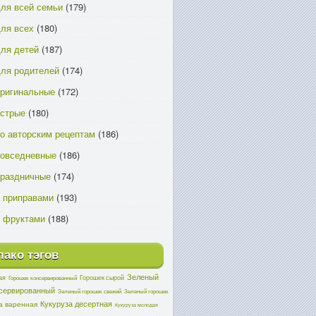
ля всей семьи
(179)
ля всех
(180)
ля детей
(187)
ля родителей
(174)
ригинальные
(172)
острые
(180)
о авторским рецептам
(186)
повседневные
(186)
праздничные
(174)
 приправами
(193)
 фруктами
(188)
ако тэгов
Зеленый
ая
Горошек сырой
Горошек консервированный
нсервированный
Зеленый горошек свежий
Зеленый горошек
Кукуруза десертная
а варенная
Кукуруза молодая