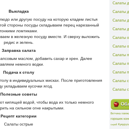
Салаты д
Салаты д
Выкладка
людо или другую посуду на которую кладем листья
Салаты д
ругой стороны посуды складываем перец нарезанный
Салаты д
тонкими ломтиками.
ваем в железную посуду вместе. И сверху выложить
Салаты о
редис и зелень.
Салаты 
Заправка салата
Салаты п
рапсовым маслом, добавить сахар и хрен. Далее
Салаты 
авляем немного водки.
Салаты 
Подача к столу
Салаты с
толу в индивидуальных мисках. После приготовления
ду укладываем кусочки ягод.
Салаты с
Полезные советы
ют кипящей водой, чтобы вода их только немного
Обл
рить на сильном огне накрытыми.
Ветчина говяж
Рецепт категории
горошек ко
Салаты острые
Кукуруз
сырой