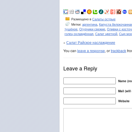
Размещено в
Салаты острые
Метки:
аргентина
,
Капуста белокочанна
тушёное
,
Огурчики свежие
,
Оливки с косточ
голец охлаждённая
,
Салат цветной
,
Сыр мон
«
Салат Райское наслаждение
You can
leave a response
, or
trackback
fro
Leave a Reply
Name (req
Mail (will
Website