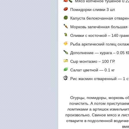
Мясо копченое тушёное 0.2
Помидорки сливки 3 шт.
Капуста белокочанная отварен
Морковь запечённая большая –
Оливки с косточкой – 140 гра
Рыба арктический голец охлажд
Дополнение — курага – 0.05 К
Сыр монтазио – 100 ГР.
Салат цветной — 0.1 кг
Рис жасмин отваренный — 1 ст
Огурцы, помидоры, морковь об
почистить. А потом приступаем
ломтиками а артишок измельчит
произвольно. Свиное мясо и лис
отварите в подсоленной водичке
вме