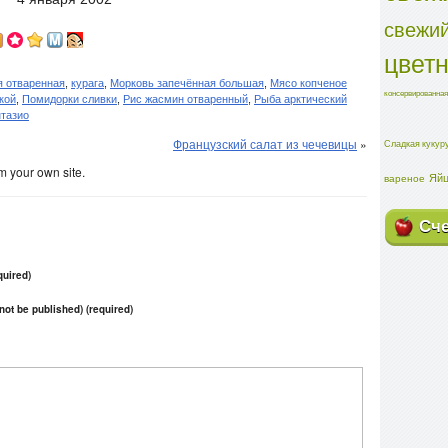
свежий
цвет
я отваренная
,
курага
,
Морковь запечённая большая
,
Мясо копченое
консервированная
кой
,
Помидорки сливки
,
Рис жасмин отваренный
,
Рыба арктический
тазио
Французский салат из чечевицы
»
Сладкая кукур
m your own site.
Яйц
вареное
Сч
uired)
 not be published) (required)