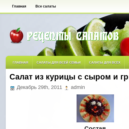
Главная
Все салаты
ГЛАВНАЯ
САЛАТЫ ДЛЯ ВСЕЙ СЕМЬИ
САЛАТЫ ДЛЯ ВСЕХ
Салат из курицы с сыром и г
САЛАТЫ ОСТРЫЕ
САЛАТЫ ПО АВТОРСКИМ РЕЦЕПТАМ
САЛА
Декабрь 29th, 2011
admin
САЛАТЫ С ФРУКТАМИ
Состав