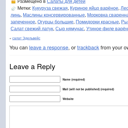
Размещено в
Салаты для детей
Метки:
Кукуруза свежая
,
Куриное яйцо варёное
,
Ле
линь
,
Маслины консервированные
,
Морковка сваренн
запеченное
,
Огурцы большие
,
Помидорки красные
,
Ры
Салат свежий латук
,
Сыр нямунас
,
Утиное филе варё
«
салат Эдельвейс
You can
leave a response
, or
trackback
from your ow
Leave a Reply
Name (required)
Mail (will not be published) (required)
Website