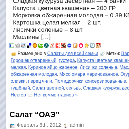
Сладкая кукуруза десертная — 4 банки
Капуста цветная квашеная – 200 ГР
Морковка обжаренная молодая – 0.39 К
Картошка целая мелкая – 2 шт.
Лисички соленые – 8 шт
Маслины […]
Размещено в
Салаты для всей семьи
Метки:
Вар
Горошек отваренный
,
густера
,
Капуста цветная кваше
мелкая
,
Куриное яйцо жареное
,
Лисички соленые
,
Мас
обжаренная молодая
,
Мясо омара маринованное
,
Огу
оливки
,
перец чили
,
Помидорчики консервированные
,
тушёный
,
Салат цветной
,
сельдь
,
Сладкая кукуруза де
Нектер
Нет комментариев »
Салат “ОАЭ”
Февраль 6th, 2012
admin