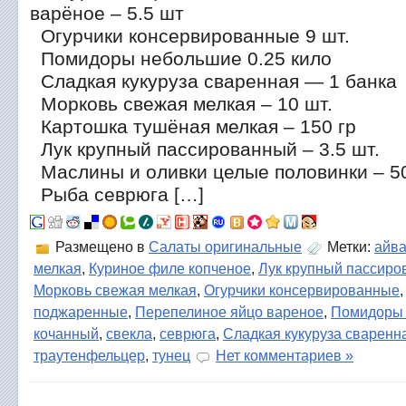
варёное – 5.5 шт
Огурчики консервированные 9 шт.
Помидоры небольшие 0.25 кило
Сладкая кукуруза сваренная — 1 банка
Морковь свежая мелкая – 10 шт.
Картошка тушёная мелкая – 150 гр
Лук крупный пассированный – 3.5 шт.
Маслины и оливки целые половинки – 5
Рыба севрюга […]
Размещено в
Салаты оригинальные
Метки:
айв
мелкая
,
Куриное филе копченое
,
Лук крупный пассир
Морковь свежая мелкая
,
Огурчики консервированные
поджаренные
,
Перепелиное яйцо вареное
,
Помидоры
кочанный
,
свекла
,
севрюга
,
Сладкая кукуруза сваренн
траутенфельцер
,
тунец
Нет комментариев »