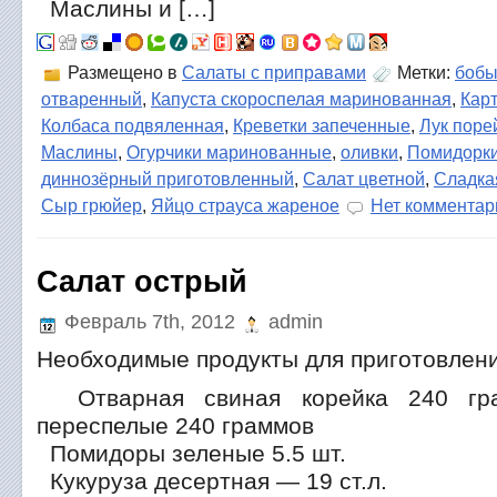
Маслины и […]
Размещено в
Салаты с приправами
Метки:
боб
отваренный
,
Капуста скороспелая маринованная
,
Кар
Колбаса подвяленная
,
Креветки запеченные
,
Лук пор
Маслины
,
Огурчики маринованные
,
оливки
,
Помидорки
диннозёрный приготовленный
,
Салат цветной
,
Сладка
Сыр грюйер
,
Яйцо страуса жареное
Нет комментар
Салат острый
Февраль 7th, 2012
admin
Необходимые продукты для приготовлен
Отварная свиная корейка 240 гр
переспелые 240 граммов
Помидоры зеленые 5.5 шт.
Кукуруза десертная — 19 ст.л.