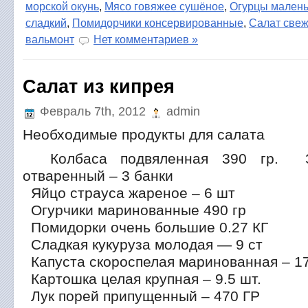
морской окунь
,
Мясо говяжее сушёное
,
Огурцы малень
сладкий
,
Помидорчики консервированные
,
Салат свеж
вальмонт
Нет комментариев »
Салат из кипрея
Февраль 7th, 2012
admin
Необходимые продукты для салата
Колбаса подвяленная 390 гр. З
отваренный – 3 банки
Яйцо страуса жареное – 6 шт
Огурчики маринованные 490 гр
Помидорки очень большие 0.27 КГ
Сладкая кукуруза молодая — 9 ст
Капуста скороспелая маринованная – 17
Картошка целая крупная – 9.5 шт.
Лук порей припущенный – 470 ГР