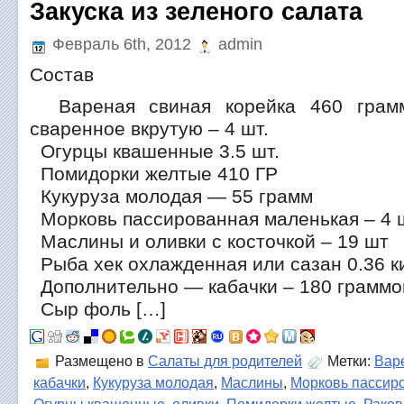
Закуска из зеленого салата
Февраль 6th, 2012
admin
Состав
Вареная свиная корейка 460 грам
сваренное вкрутую – 4 шт.
Огурцы квашенные 3.5 шт.
Помидорки желтые 410 ГР
Кукуруза молодая — 55 грамм
Морковь пассированная маленькая – 4 
Маслины и оливки с косточкой – 19 шт
Рыба хек охлажденная или сазан 0.36 
Дополнительно — кабачки – 180 граммо
Сыр фоль […]
Размещено в
Салаты для родителей
Метки:
Вар
кабачки
,
Кукуруза молодая
,
Маслины
,
Морковь пассир