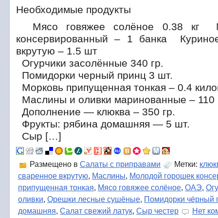
Необходимые продукты
Мясо говяжее солёное 0.38 кг М
консервированный – 1 банка Курино
вкрутую – 1.5 шт
Огурчики засолённые 340 гр.
Помидорки черный принц 3 шт.
Морковь припущенная тонкая – 0.4 кил
Маслины и оливки маринованные – 110 
Дополнение — клюква – 350 гр.
Фрукты: рябина домашняя — 5 шт.
Сыр […]
Размещено в
Салаты с приправами
Метки:
клюк
сваренное вкрутую
,
Маслины
,
Молодой горошек конс
припущенная тонкая
,
Мясо говяжее солёное
,
ОАЭ
,
Ог
оливки
,
Орешки лесные сушёные
,
Помидорки чёрный 
домашняя
,
Салат свежий латук
,
Сыр честер
Нет ко