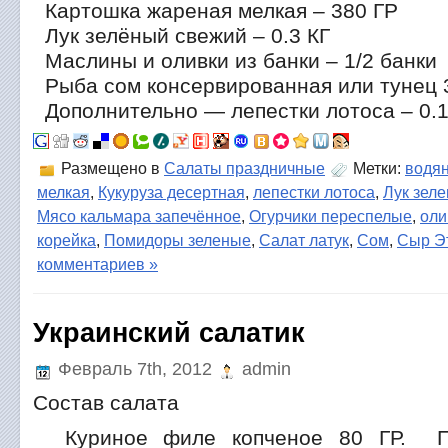
Картошка жареная мелкая – 380 ГР
Лук зелёный свежий – 0.3 КГ
Маслины и оливки из банки – 1/2 банки
Рыба сом консервированная или тунец 3
Дополнительно — лепестки лотоса – 0.1
Размещено в
Салаты праздничные
Метки:
водя
мелкая
,
Кукуруза десертная
,
лепестки лотоса
,
Лук зел
Мясо кальмара запечённое
,
Огурчики переспелые
,
оли
корейка
,
Помидоры зеленые
,
Салат латук
,
Сом
,
Сыр Э
комментариев »
Украинский салатик
Февраль 7th, 2012
admin
Состав салата
Куриное филе копченое 80 ГР. Пе