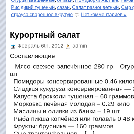
Огурцы квашенные
,
оливки
,
Помидорки желтые
,
Раков
Рис дикий тушёный
,
сазан
,
Салат разноцветный
,
Сыр 
страуса сваренное вкрутую
Нет комментариев »
Курортный салат
Февраль 6th, 2012
admin
Составляющие
Мясо свежее запечённое 280 гр. Огур
шт
Помидоры консервированные 0.46 кило
Сладкая кукуруза консервированная — 2
Капуста брокколи тушеная – 60 граммов
Морковка печёная молодая – 0.29 кило
Маслины и оливки из банки – 19 шт
Рыба пикша копчёная или голавль 0.48 к
Фрукты: брусника — 160 граммов
Сыр траутенфельцер – […]