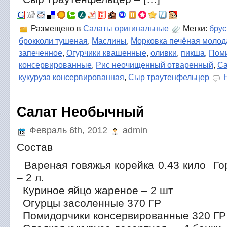
Размещено в
Салаты оригинальные
Метки:
брус
брокколи тушеная
,
Маслины
,
Морковка печёная молод
запеченное
,
Огурчики квашенные
,
оливки
,
пикша
,
Пом
консервированные
,
Рис неочищенный отваренный
,
Са
кукуруза консервированная
,
Сыр траутенфельцер
Салат Необычный
Февраль 6th, 2012
admin
Состав
Вареная говяжья корейка 0.43 кило Г
– 2 л.
Куриное яйцо жареное – 2 шт
Огурцы засоленные 370 ГР
Помидорчики консервированные 320 ГР