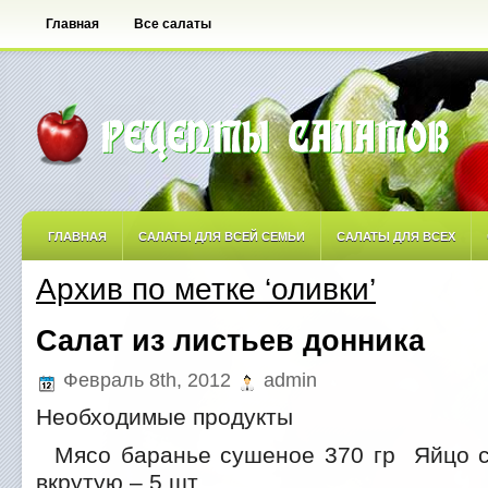
Главная
Все салаты
ГЛАВНАЯ
САЛАТЫ ДЛЯ ВСЕЙ СЕМЬИ
САЛАТЫ ДЛЯ ВСЕХ
Архив по метке ‘оливки’
САЛАТЫ ОСТРЫЕ
САЛАТЫ ПО АВТОРСКИМ РЕЦЕПТАМ
САЛА
Салат из листьев донника
САЛАТЫ С ФРУКТАМИ
Февраль 8th, 2012
admin
Необходимые продукты
Мясо баранье сушеное 370 гр Яйцо с
вкрутую – 5 шт.