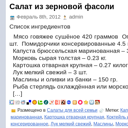
Салат из зерновой фасоли
Февраль 8th, 2012
admin
Список ингредиентов
Мясо говяжее сушёное 420 граммов Ог
шт. Помидорчики консервированные 4.5 
Капуста брюссельская маринованная – 
Морковь сырая толстая – 0.23 кг.
Картошка отварная крупная – 0.27 кило
Лук мелкий свежий – 3 шт.
Маслины и оливки из банки – 150 гр.
Рыба стерлядь охлаждённая или морской 
[…]
Размещено в
Салаты для всей семьи
Метки:
Кап
маринованная
,
Картошка отварная крупная
,
Коктейль 
консерированное
,
Лук мелкий свежий
,
Маслины
,
Морко