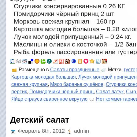
Огурчики консервированные 0.26 КГ
Помидорчики чёрный принц 2 шт
Морковь свежая крупная – 160 гр
Картошка молодая большая – 0.28 кило
Лучок молодой припущенный – 0.24 кг.
Маслины и оливки с косточкой – 1/2 бан
Рыба форель пассированная или густера
Размещено в
Салаты праздничные
Метки:
густе
Картошка молодая большая
,
Лучок молодой припуще
свежая крупная
,
Мясо баранье сушёное
,
Огурчики ко
персик
,
Помидорчики чёрный принц
,
Салат латук
,
Сыр 
Яйцо страуса сваренное вкрутую
Нет комментарие
Детский салат
Февраль 8th, 2012
admin