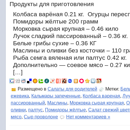
Продукты для приготовления
Колбаса варёная 0.21 кг. Огурцы пересп
Помидоры жёлтые 200 грамм
Морковка сырая крупная – 0.46 кило
Лучок сладкий пассированный – 0.36 кг.
Белые грибы сухие – 0.36 КГ
Маслины и оливки без косточки – 110 г
Рыба семга вяленая или палтус 0.42 кг.
Дополнительно — соевое мясо – 0.27 к
[…]
Размещено в
Салаты для родителей
Метки:
Бел
ежевика
,
Кальмары запеченные
,
Колбаса вареная
,
Луч
пассированный
,
Маслины
,
Морковка сырая крупная
,
О
оливки
,
палтус
,
Помидоры жёлтые
,
Салат свежий цвет
мясо
,
Сыр проволоне
Нет комментариев »