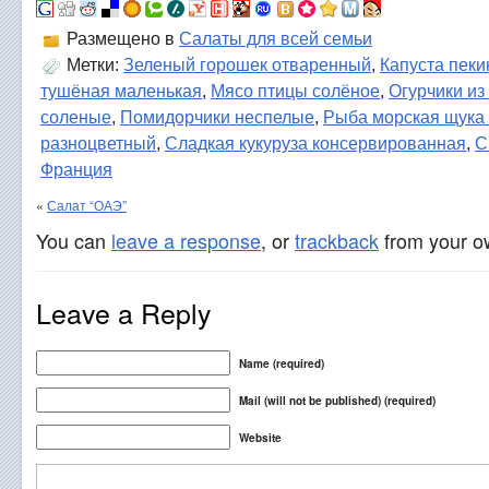
Размещено в
Салаты для всей семьи
Метки:
Зеленый горошек отваренный
,
Капуста пеки
тушёная маленькая
,
Мясо птицы солёное
,
Огурчики из
соленые
,
Помидорчики неспелые
,
Рыба морская щука
разноцветный
,
Сладкая кукуруза консервированная
,
С
Франция
«
Салат “ОАЭ”
You can
leave a response
, or
trackback
from your ow
Leave a Reply
Name (required)
Mail (will not be published) (required)
Website