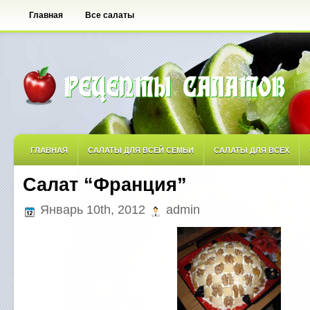
Главная
Все салаты
ГЛАВНАЯ
САЛАТЫ ДЛЯ ВСЕЙ СЕМЬИ
САЛАТЫ ДЛЯ ВСЕХ
Салат “Франция”
САЛАТЫ ОСТРЫЕ
САЛАТЫ ПО АВТОРСКИМ РЕЦЕПТАМ
САЛА
Январь 10th, 2012
admin
САЛАТЫ С ФРУКТАМИ