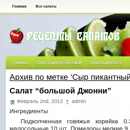
Главная
Все салаты
ГЛАВНАЯ
САЛАТЫ ДЛЯ ВСЕЙ СЕМЬИ
САЛАТЫ ДЛЯ ВСЕХ
Архив по метке ‘Сыр пикантный
САЛАТЫ ОСТРЫЕ
САЛАТЫ ПО АВТОРСКИМ РЕЦЕПТАМ
САЛА
Салат “большой Джонни”
САЛАТЫ С ФРУКТАМИ
Февраль 2nd, 2012
admin
Ингредиенты
Подкопченная говяжья корейка 0.
малосольные 10 шт Помидоры мелкие 9.