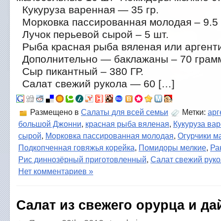
Кукуруза варенная — 35 гр.
Морковка пассированная молодая – 9.5
Лучок перьевой сырой – 5 шт.
Рыба красная рыба вяленая или аргентин
Дополнительно — баклажаны – 70 грам
Сыр пикантный – 380 ГР.
Салат свежий рукола — 60 […]
Размещено в
Салаты для всей семьи
Метки:
арг
большой Джонни
,
красная рыба вяленая
,
Кукуруза ва
сырой
,
Морковка пассированная молодая
,
Огурчики м
Подкопченная говяжья корейка
,
Помидоры мелкие
,
Ра
Рис диннозёрный приготовленный
,
Салат свежий рук
Нет комментариев »
Салат из свежего орурца и да