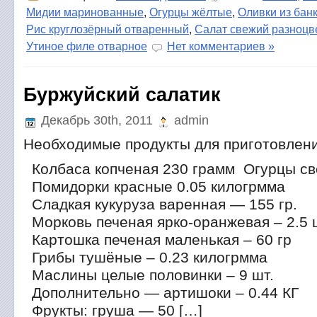
Мидии маринованные
,
Огурцы жёлтые
,
Оливки из бан
Рис круглозёрный отваренный
,
Салат свежий разноцв
Утиное филе отварное
Нет комментариев »
Буржуйский салатик
Декабрь 30th, 2011
admin
Необходимые продукты для приготовлен
Колбаса копченая 230 грамм Огурцы св
Помидорки красные 0.05 килогрмма
Сладкая кукуруза варенная — 155 гр.
Морковь печеная ярко-оранжевая – 2.5 
Картошка печеная маленькая – 60 гр
Грибы тушёные – 0.23 килогрмма
Маслины целые половинки – 9 шт.
Дополнительно — артишоки – 0.44 КГ
Фрукты: груша — 50 […]