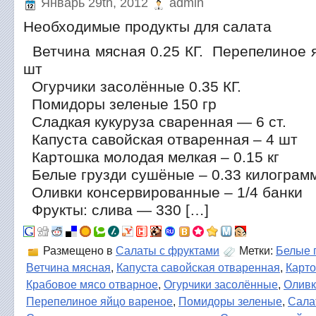
Январь 29th, 2012
admin
Необходимые продукты для салата
Ветчина мясная 0.25 КГ. Перепелиное я
шт
Огурчики засолённые 0.35 КГ.
Помидоры зеленые 150 гр
Сладкая кукуруза сваренная — 6 ст.
Капуста савойская отваренная – 4 шт
Картошка молодая мелкая – 0.15 кг
Белые грузди сушёные – 0.33 килограм
Оливки консервированные – 1/4 банки
Фрукты: слива — 330 […]
Размещено в
Салаты с фруктами
Метки:
Белые 
Ветчина мясная
,
Капуста савойская отваренная
,
Карт
Крабовое мясо отварное
,
Огурчики засолённые
,
Оливк
Перепелиное яйцо вареное
,
Помидоры зеленые
,
Сала