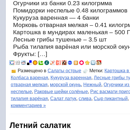
Огурчики из банки 0.23 килогрмма
Помидорки неспелые 0.48 килограммов
Кукуруза варенная — 4 банки
Морковь отварная мелкая – 0.41 килогр
Картошка в мундирах маленькая – 500 Г
Лесные грибы тушеные – 3.5 шт
Рыба тилапия варёная или морской окунь
Фрукты: […]
Размещено в
Салаты острые
Метки:
Картошка в
Колбаса вареная
,
Кукуруза варенная
,
Лесные грибы т
отварная мелкая
,
морской окунь
,
Нежный
,
Огурчики из
неспелые
,
Раковые шейки солёные
,
Рис васмати приг
тилапия варёная
,
Салат латук
,
слива
,
Сыр пикантный
,
комментариев »
Летний салатик