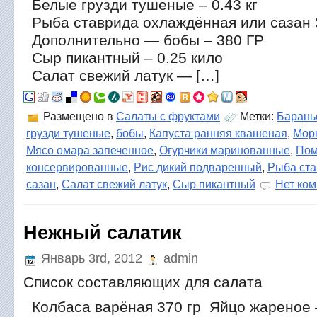
Белые грузди тушеные – 0.43 кг
Рыба ставрида охлаждённая или сазан 
Дополнительно — бобы – 380 ГР
Сыр пикантный – 0.25 кило
Салат свежий латук — […]
Размещено в
Салаты с фруктами
Метки:
Барань
грузди тушеные
,
бобы
,
Капуста ранняя квашеная
,
Морк
Мясо омара запеченное
,
Огурчики маринованные
,
Пом
консервированные
,
Рис дикий подваренный
,
Рыба ста
сазан
,
Салат свежий латук
,
Сыр пикантный
Нет ко
Нежный салатик
Январь 3rd, 2012
admin
Список составляющих для салата
Колбаса варёная 370 гр Яйцо жареное 