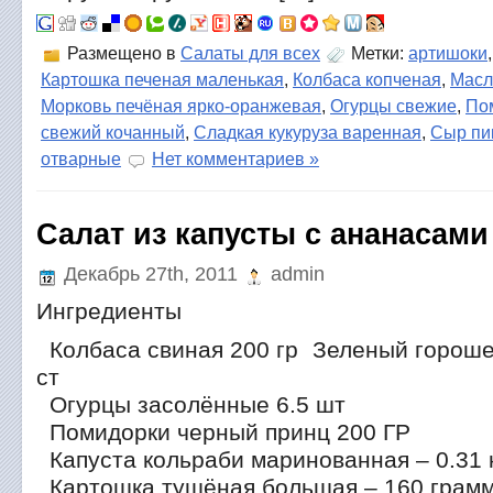
Размещено в
Салаты для всех
Метки:
артишоки
Картошка печеная маленькая
,
Колбаса копченая
,
Масл
Морковь печёная ярко-оранжевая
,
Огурцы свежие
,
По
свежий кочанный
,
Сладкая кукуруза варенная
,
Сыр пи
отварные
Нет комментариев »
Салат из капусты с ананасами
Декабрь 27th, 2011
admin
Ингредиенты
Колбаса свиная 200 гр Зеленый гороше
ст
Огурцы засолённые 6.5 шт
Помидорки черный принц 200 ГР
Капуста кольраби маринованная – 0.31 
Картошка тушёная большая – 160 грам