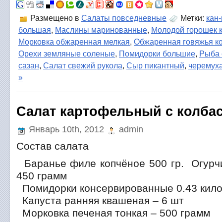
Размещено в
Салаты повседневные
Метки:
кан-
большая
,
Маслины маринованные
,
Молодой горошек 
Морковка обжаренная мелкая
,
Обжаренная говяжья к
Орехи земляные соленые
,
Помидорки большие
,
Рыба 
сазан
,
Салат свежий рукола
,
Сыр пикантный
,
черемух
»
Салат картофельный с колба
Январь 10th, 2012
admin
Состав салата
Баранье филе копчёное 500 гр. Огурч
450 грамм
Помидорки консервированные 0.43 кил
Капуста ранняя квашеная – 6 шт
Морковка печеная тонкая – 500 грамм