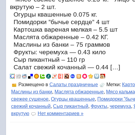
вкрутую – 2 шт.
Огурцы квашенные 0.075 кг.
Помидорки ”бычье сердце” 4 шт
Картошка вареная мелкая – 5.5 шт
Маслята обжаренные – 0.42 КГ.
Маслины из банки – 75 граммов
Фрукты: черемуха — 0.43 кило
Сыр пикантный – 110 гр
Салат свежий кочанный — 0.44 […]
Размещено в
Салаты праздничные
Метки:
Карто
Маслины из банки
,
Маслята обжаренные
,
Мясо кальм
свежее сушеное
,
Огурцы квашенные
,
Помидорки ”быч
свежий кочанный
,
Сыр пикантный
,
Фрукты
,
черемуха
,
вкрутую
Нет комментариев »