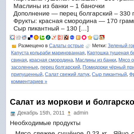
Маслины из банки – 1 баночки
Дополнение — перец болгарский – 330 
Фрукты: красная смородина — 170 грам
Сыр пикантный – 130 […]
Размещено в
Салаты острые
Метки:
Зеленый го
Капуста кольраби маринованная
,
Картошка тушеная 
свиная
,
красная смородина
,
Маслины из банки
,
Мясо 
засоленные
,
перец болгарский
,
Помидорки чёрный пр
припущенный
,
Салат свежий латук
,
Сыр пикантный
,
Ф
комментариев »
Салат из моркови и болгарско
Декабрь 15th, 2011
admin
Необходимые продукты
Мясо свежее сушёное 0.23 кг. Яйцо с