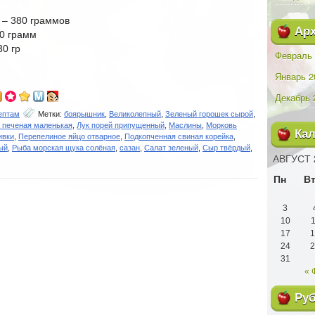
 – 380 граммов
Ар
0 грамм
0 гр
Февраль 
Январь 2
Декабрь 
ептам
Метки:
боярышник
,
Великолепный
,
Зеленый горошек сырой
,
 печеная маленькая
,
Лук порей припущенный
,
Маслины
,
Морковь
Ка
ивки
,
Перепелиное яйцо отварное
,
Подкопченная свиная корейка
,
ый
,
Рыба морская щука солёная
,
сазан
,
Салат зеленый
,
Сыр твёрдый
,
АВГУСТ 
Пн
В
3
10
1
17
1
24
2
31
« 
Ру