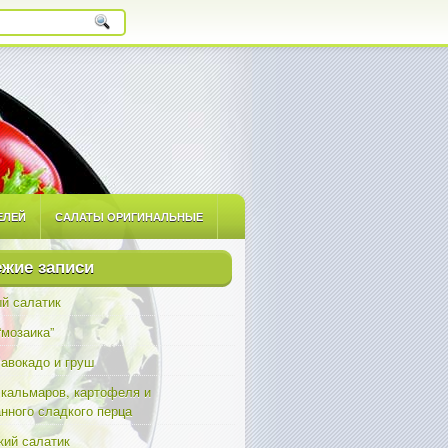
ЕЛЕЙ
САЛАТЫ ОРИГИНАЛЬНЫЕ
ЫЕ
САЛАТЫ С ПРИПРАВАМИ
жие записи
й салатик
“мозаика”
 авокадо и груш
 кальмаров, картофеля и
нного сладкого перца
ий салатик