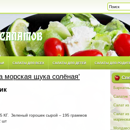
ЬИ
САЛАТЫ ДЛЯ ВСЕХ
САЛАТЫ ДЛЯ ДЕТЕЙ
САЛАТЫ ДЛЯ РОДИТ
а морская щука солёная’
ТОРСКИМ РЕЦЕПТАМ
САЛАТЫ ПОВСЕДНЕВНЫЕ
САЛАТЫ ПРАЗДНИЧН
Све
Бархатны
ик
Салатик 
Салат из
Салат из
5 КГ. Зеленый горошек сырой – 195 граммов
маринова
2 шт
Молдавск