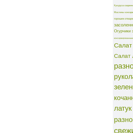
Кукуруза сваренн
Маслины консерв
горошек отвар
засолен
Огурчики 
консервированные
Салат
Салат 
разн
рукол
зеле
кочан
латук
разн
свеж