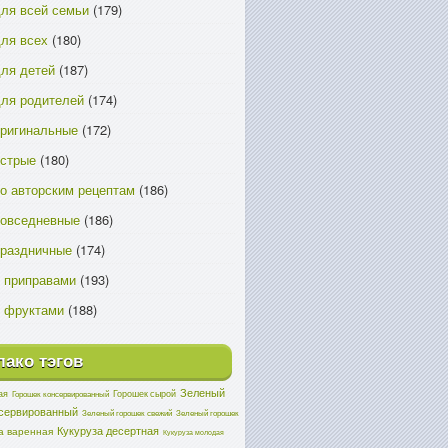
ля всей семьи
(179)
ля всех
(180)
ля детей
(187)
ля родителей
(174)
ригинальные
(172)
острые
(180)
о авторским рецептам
(186)
повседневные
(186)
праздничные
(174)
 приправами
(193)
 фруктами
(188)
ако тэгов
Зеленый
ая
Горошек сырой
Горошек консервированный
нсервированный
Зеленый горошек свежий
Зеленый горошек
Кукуруза десертная
а варенная
Кукуруза молодая