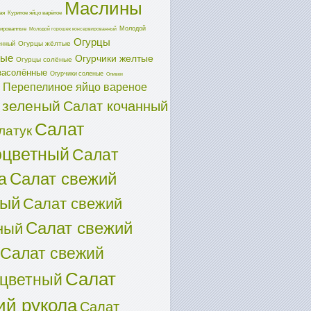
Маслины
ая
Куриное яйцо варёное
Молодой
ированные
Молодой горошек консервированный
Огурцы
Огурцы жёлтые
енный
ные
Огурчики желтые
Огурцы солёные
засолённые
Огурчики соленые
Оливки
Перепелиное яйцо вареное
 зеленый
Салат кочанный
Салат
латук
оцветный
Салат
Салат свежий
а
ный
Салат свежий
Салат свежий
ный
Салат свежий
Салат
оцветный
ий рукола
Салат