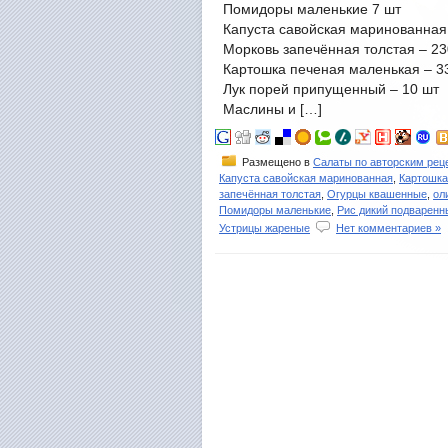
Помидоры маленькие 7 шт
Капуста савойская маринованная
Морковь запечённая толстая – 23
Картошка печеная маленькая – 33
Лук порей припущенный – 10 шт
Маслины и […]
Размещено в
Салаты по авторским рец
Капуста савойская маринованная
,
Картошка
запечённая толстая
,
Огурцы квашенные
,
ол
Помидоры маленькие
,
Рис дикий подваренн
Устрицы жареные
Нет комментариев »