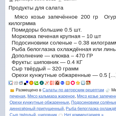
Продукты для салата
Мясо козье запечённое 200 гр Огур
килогрмма
Помидоры большие 0.5 шт.
Морковка печеная крупная – 10 шт
Подосиновики соленые – 0.38 килограм
Рыба белоглазка охлаждённая или линь 
Дополнение — клюква – 470 ГР
Фрукты: шиповник — 0.4 КГ
Сыр твёрдый – 320 грамм
Орехи кунжутные обжаренные — 0.5 […
Размещено в
Салаты по авторским рецептам
Ме
печеная
,
Мясо кальмара жареное
,
Мясо козье запечен
Орехи кунжутные обжаренные
,
Подосиновики солёны
диннозёрный припущенный
,
Рыба белоглазка охлажд
Сыр твёрдый
,
шиповник
Нет комментариев »