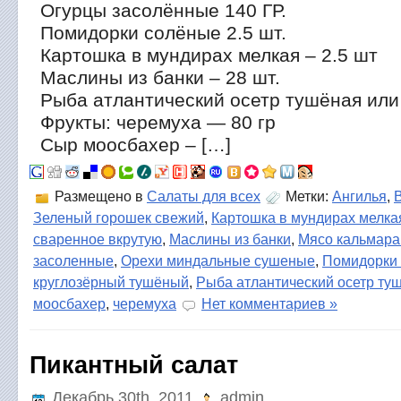
Огурцы засолённые 140 ГР.
Помидорки солёные 2.5 шт.
Картошка в мундирах мелкая – 2.5 шт
Маслины из банки – 28 шт.
Рыба атлантический осетр тушёная или г
Фрукты: черемуха — 80 гр
Сыр моосбахер – […]
Размещено в
Салаты для всех
Метки:
Ангилья
,
Зеленый горошек свежий
,
Картошка в мундирах мелка
сваренное вкрутую
,
Маслины из банки
,
Мясо кальмара
засоленные
,
Орехи миндальные сушеные
,
Помидорки
круглозёрный тушёный
,
Рыба атлантический осетр ту
моосбахер
,
черемуха
Нет комментариев »
Пикантный салат
Декабрь 30th, 2011
admin