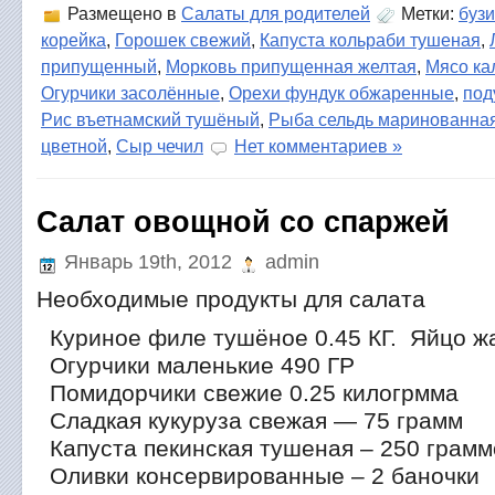
Размещено в
Салаты для родителей
Метки:
буз
корейка
,
Горошек свежий
,
Капуста кольраби тушеная
,
припущенный
,
Морковь припущенная желтая
,
Мясо ка
Огурчики засолённые
,
Орехи фундук обжаренные
,
под
Рис въетнамский тушёный
,
Рыба сельдь маринованна
цветной
,
Сыр чечил
Нет комментариев »
Салат овощной со спаржей
Январь 19th, 2012
admin
Необходимые продукты для салата
Куриное филе тушёное 0.45 КГ. Яйцо жа
Огурчики маленькие 490 ГР
Помидорчики свежие 0.25 килогрмма
Сладкая кукуруза свежая — 75 грамм
Капуста пекинская тушеная – 250 грамм
Оливки консервированные – 2 баночки