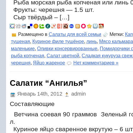
Рыба морская рыба копченая или линь 0.
Фрукты: черешня — 1.5 шт.
Сыр твёрдый – […]
Размещено в
Салаты для всей семьи
Метки:
Кап
тушеная
,
Куриное филе тушёное
,
линь
,
Мясо кальмара
маленькие
,
Оливки консервированные
,
Помидорчики 
рыба копченая
,
Салат цветной
,
Сладкая кукуруза све
черешня
,
Яйцо жареное
Нет комментариев »
Салатик “Ангилья”
Январь 14th, 2012
admin
Составляющие
Ветчина соевая 90 граммов Зеленый г
л.
Куриное яйцо сваренное вкрутую – 6 шт