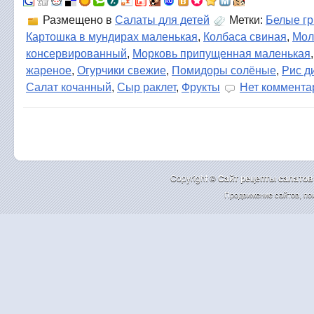
Размещено в
Салаты для детей
Метки:
Белые гр
Картошка в мундирах маленькая
,
Колбаса свиная
,
Мол
консервированный
,
Морковь припущенная маленькая
жареное
,
Огурчики свежие
,
Помидоры солёные
,
Рис д
Салат кочанный
,
Сыр раклет
,
Фрукты
Нет коммента
Copyright ©
Cайт рецепты салатов
Продвижение сайтов
,
по