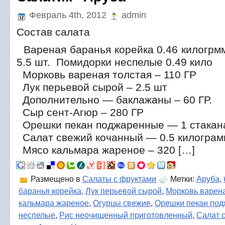
Февраль 4th, 2012
admin
Состав салата
Вареная баранья корейка 0.46 килогр
5.5 шт. Помидорки неспелые 0.49 кило
Морковь вареная толстая – 110 ГР
Лук перьевой сырой – 2.5 шт
Дополнительно — баклажаны – 60 ГР.
Сыр сент-Агюр – 280 ГР
Орешки пекан поджаренные — 1 стакан
Салат свежий кочанный — 0.5 килограм
Мясо кальмара жареное – 320 […]
Размещено в
Салаты с фруктами
Метки:
Аруба
,
баранья корейка
,
Лук перьевой сырой
,
Морковь варена
кальмара жареное
,
Огурцы свежие
,
Орешки пекан по
неспелые
,
Рис неочищенный приготовленный
,
Салат 