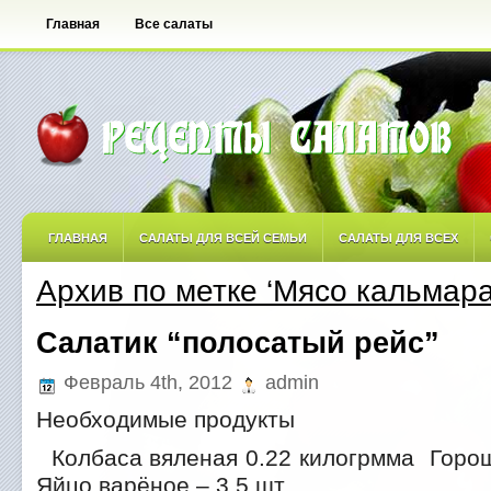
Главная
Все салаты
ГЛАВНАЯ
САЛАТЫ ДЛЯ ВСЕЙ СЕМЬИ
САЛАТЫ ДЛЯ ВСЕХ
Архив по метке ‘Мясо кальмар
САЛАТЫ ОСТРЫЕ
САЛАТЫ ПО АВТОРСКИМ РЕЦЕПТАМ
САЛА
Салатик “полосатый рейс”
САЛАТЫ С ФРУКТАМИ
Февраль 4th, 2012
admin
Необходимые продукты
Колбаса вяленая 0.22 килогрмма Горош
Яйцо варёное – 3.5 шт.