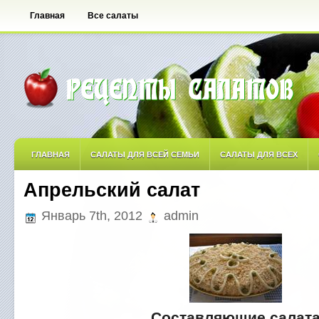
Главная
Все салаты
ГЛАВНАЯ
САЛАТЫ ДЛЯ ВСЕЙ СЕМЬИ
САЛАТЫ ДЛЯ ВСЕХ
Апрельский салат
САЛАТЫ ОСТРЫЕ
САЛАТЫ ПО АВТОРСКИМ РЕЦЕПТАМ
САЛА
Январь 7th, 2012
admin
САЛАТЫ С ФРУКТАМИ
Составляющие салат