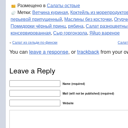
Размещено в
Салаты острые
Метки:
Ветчина куриная
,
Коктейль из морепродукто
перьевой припущенный
,
Маслины без косточки
,
Огурч
Помидорки чёрный принц
,
рябина
,
Салат разноцветны
консервированная
,
Сыр горгонзола
,
Яйцо вареное
«
Салат из сельди по-фински
Салат
You can
leave a response
, or
trackback
from your ow
Leave a Reply
Name (required)
Mail (will not be published) (required)
Website