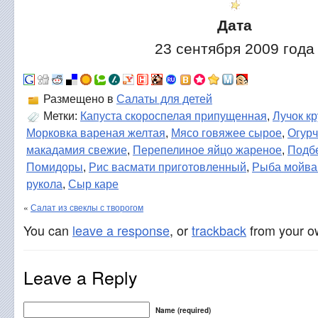
Дата
23 сентября 2009 года
Размещено в
Салаты для детей
Метки:
Капуста скороспелая припущенная
,
Лучок к
Морковка вареная желтая
,
Мясо говяжее сырое
,
Огур
макадамия свежие
,
Перепелиное яйцо жареное
,
Подб
Помидоры
,
Рис васмати приготовленный
,
Рыба мойва
рукола
,
Сыр каре
«
Салат из свеклы с творогом
You can
leave a response
, or
trackback
from your ow
Leave a Reply
Name (required)