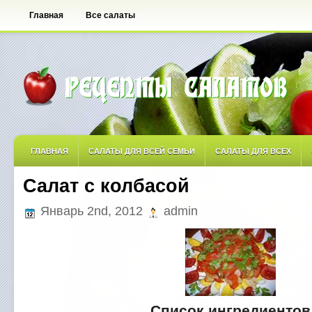
Главная
Все салаты
ГЛАВНАЯ
САЛАТЫ ДЛЯ ВСЕЙ СЕМЬИ
САЛАТЫ ДЛЯ ВСЕХ
Салат с колбасой
САЛАТЫ ОСТРЫЕ
САЛАТЫ ПО АВТОРСКИМ РЕЦЕПТАМ
САЛА
Январь 2nd, 2012
admin
САЛАТЫ С ФРУКТАМИ
Список ингредиентов